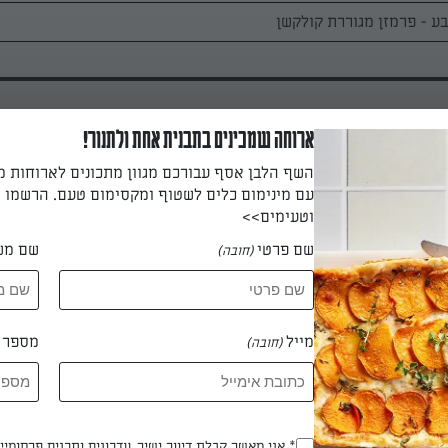
ארוחה שמכינים בתבנית אחת ולתנור!
השף הלבן אסף עבורכם מגוון מתכונים לארוחות 
עם מינימום כלים לשטוף ומקסימום טעם. הרשמו ו
 את כל הרכיבים פרט לגבינה. מכסים את הסיר ומבשלים על להבה בינונ
וטעימים>>
שם פרטי
שם מש
(חובה)
מתחילים לרתוח, מסירים את המכסה ומידי פעם מערבבים, עד שנוצר רו
ה". מוסיפים את הפרמזן וטועמים- בשלב הזה ניתן להוסיף מעט מים ו
מייל
מספר ט
(חובה)
מיך מידי לטעמכם.
מגישים עם פרמזן מגורד לקישוט.
* אני מאשר קבלת דיוור ישיר, עדכונים ותכנים פרסומי