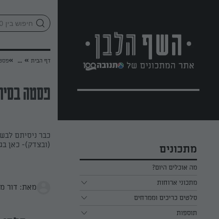
לג
אזור
וכן
חתון
»
»
דף הבית
...
פסטה
פסטה בסיר
כבר ניסיתם לבש
(ובצדק)- כאן בג
מתכונים
מה אוכלים היום?
מתכוני ארוחות
מאת: דור מ
ארוחת בוקר
סלטים כריכים וממרחים
תוספות
ארוחת צהריים
כל הסלטים כריכים וממרחים