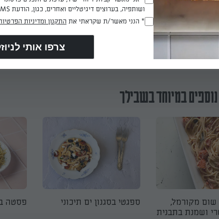
(חובה)
ושותפיה, בערוצים דיגיטליים ואחרים, כגון, הודעת SMS וואטסאפ, מייל
* הנני מאשר/ת שקראתי את
התקנון ומדיניות הפרטיות
(חובה)
הכנת? כאן מדרגים
נוספים במיוחד בשבילך
שום מקורמל,
ספגטי בסגנון ים תיכוני
פסטה ב
רי ושמנת בתבנית