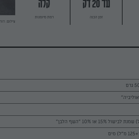
עד 20 דק
קלה
זמן הכנה
רמת מיומנות
צילום: דור
וליביה"