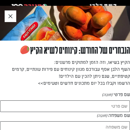
לג
אזור
וכן
חתון
»
»
דף הבית
...
ניוקי אפוי עם גבינות ושום
ניוקי אפוי עם גבינות ושום
הנבחרים של החודש: קינוחים לשיא הקיץ
מנה חורפית מחממת ומנחמת: ניוקי אפוי ברוטב שמנת וגבינות
הקיץ בשיאו, וזה הזמן למתוקים מרעננים:
שלא תאמינו כמה קל להכין.
השף הלבן אסף עבורכם מגוון קינוחים עם פירות עונתיים, קרמים
קטיפתיים, שגם ניתן להכין עם הילדים!
מאת: עורך השף הלבן
הרשמו וקבלו בכל יום מתכונים חדשים וטעימים>>
שם פרטי
(חובה)
שם משפחה
(חובה)