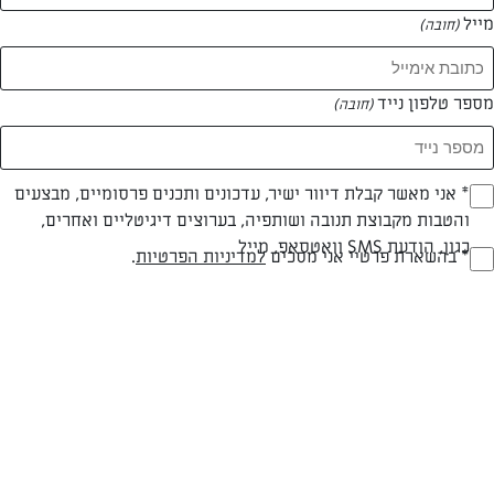
מייל
(חובה)
מספר טלפון נייד
(חובה)
Opt_I
* אני מאשר קבלת דיוור ישיר, עדכונים ותכנים פרסומיים, מבצעים
חלבי
עד 20 דק
קלה
והטבות מקבוצת תנובה ושותפיה, בערוצים דיגיטליים ואחרים,
(חובה)
כגון, הודעת SMS וואטסאפ, מייל
RegulationsApprove
* בהשארת פרטיי אני מסכים
למדיניות הפרטיות
.
סוג מתכון
זמן הכנה
רמת מיומנות
(חובה)
המרכיבים ל 2-3:
1 חבילה ניוקי מוכן