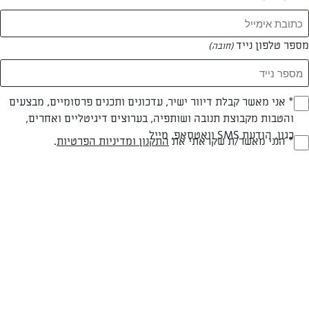
מספר טלפון נייד
(חובה)
* אני מאשר קבלת דיוור ישיר, עדכונים ותכנים פרסומיים, מבצעים
(חובה)
והטבות מקבוצת תנובה ושותפיה, בערוצים דיגיטליים ואחרים,
כגון, הודעת SMS וואטסאפ, מייל
* הנני מאשר/ת שקראתי את
התקנון ומדיניות הפרטיות
.
(חובה)
חלבי
60 דק
קלה
סוג מתכון
זמן הכנה
רמת מיומנות