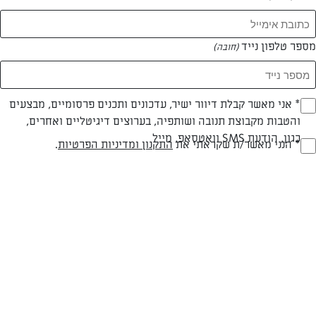
מספר טלפון נייד
(חובה)
* אני מאשר קבלת דיוור ישיר, עדכונים ותכנים פרסומיים, מבצעים
(חובה)
והטבות מקבוצת תנובה ושותפיה, בערוצים דיגיטליים ואחרים,
כגון, הודעת SMS וואטסאפ, מייל
חלבי
עד 20 דק
קלה
* הנני מאשר/ת שקראתי את
התקנון ומדיניות הפרטיות
.
(חובה)
סוג מתכון
זמן הכנה
רמת מיומנות
המרכיבים ל 6 מנות:
2 קוטג' תנובה