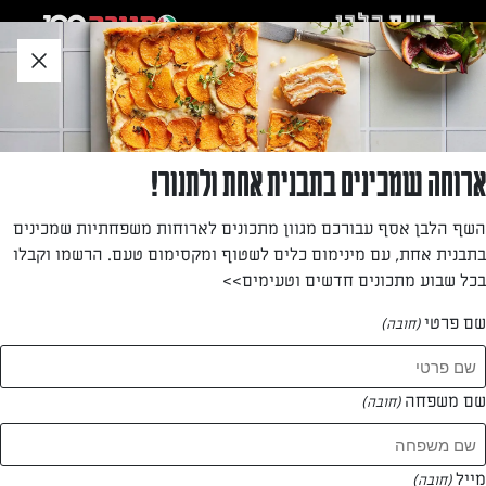
לג
אזור
וכן
חתון
»
»
דף הבית
...
לזניית גבינות
לזניית גבינות
ארוחה שמכינים בתבנית אחת ולתנור!
לזניית גבינות, לזניה חלבית לזניה מיוחדות וטעימה של השף
השף הלבן אסף עבורכם מגוון מתכונים לארוחות משפחתיות שמכינים
הלבן
בתבנית אחת, עם מינימום כלים לשטוף ומקסימום טעם. הרשמו וקבלו
בכל שבוע מתכונים חדשים וטעימים>>
מאת: רויטל לוי
שם פרטי
(חובה)
שם משפחה
(חובה)
מייל
(חובה)