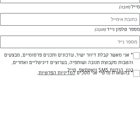
מייל
(חובה)
מספר טלפון נייד
(חובה)
Opt_I
* אני מאשר קבלת דיוור ישיר, עדכונים ותכנים פרסומיים, מבצעים
צילום: נעמה רן
והטבות מקבוצת תנובה ושותפיה, בערוצים דיגיטליים ואחרים,
(חובה)
כגון, הודעת SMS וואטסאפ, מייל
RegulationsApprove
* בהשארת פרטיי אני מסכים
למדיניות הפרטיות
.
(חובה)
חלבי
עד 40 דק
קלה
סוג מתכון
זמן הכנה
רמת מיומנות
המרכיבים ל 10: