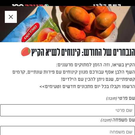
לג
אזור
וכן
חתון
»
»
דף הבית
...
לזניית חצילים וגבינה בעיטור עגבניות
לזניית חצילים וגבינה בעיטור עגבניות
הנבחרים של החודש: קינוחים לשיא הקיץ
מאפה חצילים וגבינה, מעין שילוב של לזניה ומוסקה עשיר
הקיץ בשיאו, וזה הזמן למתוקים מרעננים:
בטעמים
השף הלבן אסף עבורכם מגוון קינוחים עם פירות עונתיים, קרמים
קטיפתיים, שגם ניתן להכין עם הילדים!
מאת: נעמה רן
הרשמו וקבלו בכל יום מתכונים חדשים וטעימים>>
שם פרטי
(חובה)
שם משפחה
(חובה)