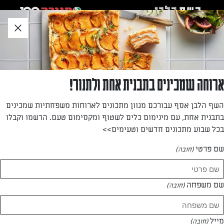
לג
אזור
וכן
חתון
»
»
דף הבית
...
לזניה חצילים
לזניה חצילים
ארוחה שמכינים בתבנית אחת ולתנור!
מתלבטים האם להכין לזניה או לאכול מוסקה? המתכון של השף
השף הלבן אסף עבורכם מגוון מתכונים לארוחות משפחתיות שמכינים
הלבן ללזניה חצילים עם רוטב עגבניות וגבינות, אתם כבר לא
בתבנית אחת, עם מינימום כלים לשטוף ומקסימום טעם. הרשמו וקבלו
צריכים לבחור ביניהם.
בכל שבוע מתכונים חדשים וטעימים>>
מאת: הילה טמיר
שם פרטי
(חובה)
שם משפחה
(חובה)
מייל
(חובה)