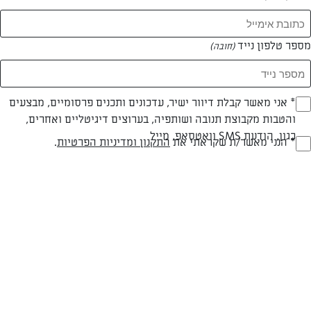
מספר טלפון נייד
(חובה)
* אני מאשר קבלת דיוור ישיר, עדכונים ותכנים פרסומיים, מבצעים
(חובה)
והטבות מקבוצת תנובה ושותפיה, בערוצים דיגיטליים ואחרים,
כגון, הודעת SMS וואטסאפ, מייל
* הנני מאשר/ת שקראתי את
התקנון ומדיניות הפרטיות
.
(חובה)
חלבי
עד 40 דק
בינונית
סוג מתכון
זמן הכנה
רמת מיומנות
המרכיבים ל 6 מנות:
לרוטב: