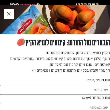
לג
אזור
וכן
חתון
»
»
דף הבית
...
לזניה בשרית
לזניה בשרית
הנבחרים של החודש: קינוחים לשיא הקיץ
המנה המשפחתית המושלמת
הקיץ בשיאו, וזה הזמן למתוקים מרעננים:
השף הלבן אסף עבורכם מגוון קינוחים עם פירות עונתיים, קרמים
מאת: עורך השף הלבן
קטיפתיים, שגם ניתן להכין עם הילדים!
הרשמו וקבלו בכל יום מתכונים חדשים וטעימים>>
שם פרטי
(חובה)
שם משפחה
(חובה)