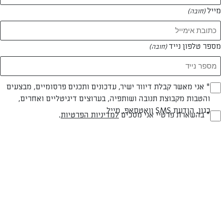
מייל
(חובה)
מספר טלפון נייד
(חובה)
Opt_I
* אני מאשר קבלת דיוור ישיר, עדכונים ותכנים פרסומיים, מבצעים
בשרי
עד 40 דק
בינונית
והטבות מקבוצת תנובה ושותפיה, בערוצים דיגיטליים ואחרים,
(חובה)
כגון, הודעת SMS וואטסאפ, מייל
סוג מתכון
זמן הכנה
רמת מיומנות
RegulationsApprove
* בהשארת פרטיי אני מסכים
למדיניות הפרטיות
.
(חובה)
המרכיבים ל 12-15:
מצרכים ללזניה:
חבילת עלי לזניה