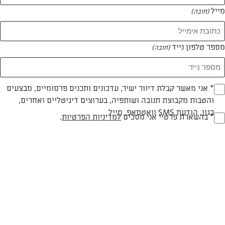
מייל
(חובה)
מספר טלפון נייד
(חובה)
צילום: יהודה סלומון
עיצוב: יהודה סלומון
Opt_I
* אני מאשר קבלת דיוור ישיר, עדכונים ותכנים פרסומיים, מבצעים
והטבות מקבוצת תנובה ושותפיה, בערוצים דיגיטליים ואחרים,
(חובה)
כגון, הודעת SMS וואטסאפ, מייל
חלבי
עד 40 דק
קלה
RegulationsApprove
* בהשארת פרטיי אני מסכים
למדיניות הפרטיות
.
(חובה)
סוג מתכון
זמן הכנה
רמת מיומנות
המרכיבים ל 48 יחידות:
לבצק: