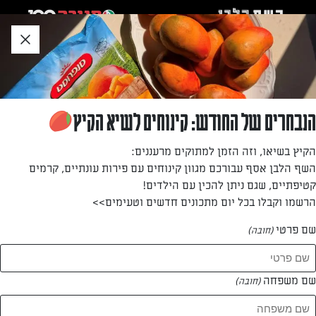
לג
אזור
וכן
חתון
»
»
דף הבית
...
קונכיות גבינה מפתות
קונכיות גבינה מפתות
הנבחרים של החודש: קינוחים לשיא הקיץ
חטיפים צבעוניים בגודל נגיסה ממולאים בגבינה ובפלחי עגבנייה
הקיץ בשיאו, וזה הזמן למתוקים מרעננים:
– פרי האהבה. נהדרים כפתיח לארוחה או כנשנוש לצד משקאות.
השף הלבן אסף עבורכם מגוון קינוחים עם פירות עונתיים, קרמים
קטיפתיים, שגם ניתן להכין עם הילדים!
מאת: דנית סלומון
הרשמו וקבלו בכל יום מתכונים חדשים וטעימים>>
שם פרטי
(חובה)
שם משפחה
(חובה)