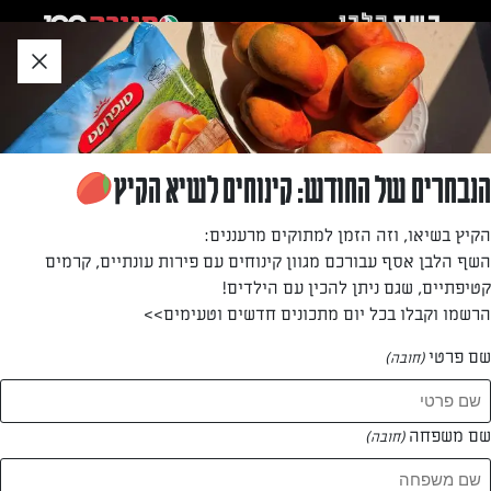
לג
אזור
וכן
חתון
»
»
דף הבית
...
כופתאות תרד – כשר לפסח
כופתאות תרד – כשר לפסח
הנבחרים של החודש: קינוחים לשיא הקיץ
גיוון צבעוני וטעים לכופתאות המצה המסורתיות. אם מגישים
הקיץ בשיאו, וזה הזמן למתוקים מרעננים:
אותן כתוספת למרק צמחוני, אפשר להעשיר את התערובת ב־5-4
השף הלבן אסף עבורכם מגוון קינוחים עם פירות עונתיים, קרמים
כפות של גבינת פרמזן מגוררת דק.
קטיפתיים, שגם ניתן להכין עם הילדים!
הרשמו וקבלו בכל יום מתכונים חדשים וטעימים>>
מאת: דנית סלומון
שם פרטי
(חובה)
שם משפחה
(חובה)