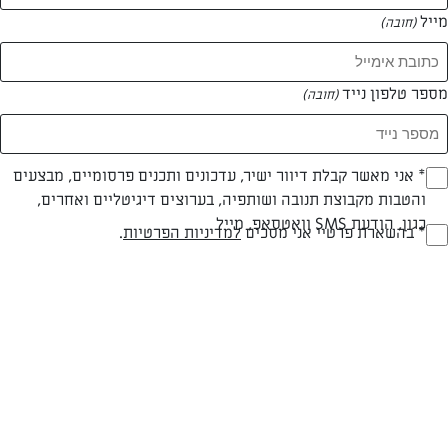
מייל
(חובה)
מספר טלפון נייד
(חובה)
צילום: יהודה סלומון
עיצוב: יהודה סלומון
Opt_I
* אני מאשר קבלת דיוור ישיר, עדכונים ותכנים פרסומיים, מבצעים
והטבות מקבוצת תנובה ושותפיה, בערוצים דיגיטליים ואחרים,
(חובה)
כגון, הודעת SMS וואטסאפ, מייל
RegulationsApprove
* בהשארת פרטיי אני מסכים
למדיניות הפרטיות
.
פרווה
עד 20 דק
קלה
(חובה)
סוג מתכון
זמן הכנה
רמת מיומנות
המרכיבים ל 24 יחידות: