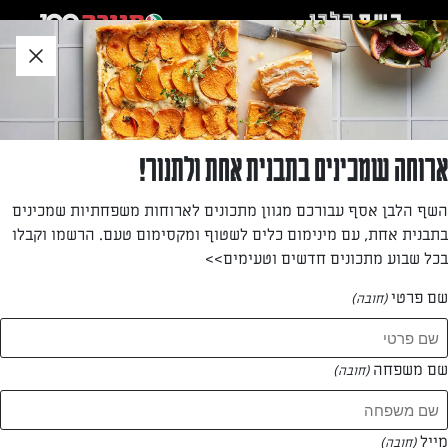
לג
אזור
וכן
חתון
»
»
דף הבית
...
פלפלים ממולאים באורז ובשר
פלפלים ממולאים באורז ובשר
ארוחה שמכינים בתבנית אחת ולתנור!
המתכון שינחה שלב אחר שלב עד התוצאה המושלמת: פלפלים
השף הלבן אסף עבורכם מגוון מתכונים לארוחות משפחתיות שמכינים
ממולאים באורז ובשר – שיהיה בתיאבון!
בתבנית אחת, עם מינימום כלים לשטוף ומקסימום טעם. הרשמו וקבלו
בכל שבוע מתכונים חדשים וטעימים>>
מאת: גל כהן
שם פרטי
(חובה)
שם משפחה
(חובה)
מייל
(חובה)