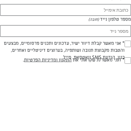
מספר טלפון נייד
(חובה)
* אני מאשר קבלת דיוור ישיר, עדכונים ותכנים פרסומיים, מבצעים
(חובה)
והטבות מקבוצת תנובה ושותפיה, בערוצים דיגיטליים ואחרים,
כגון, הודעת SMS וואטסאפ, מייל
בשרי
עד 20 דק
בינונית
* הנני מאשר/ת שקראתי את
התקנון ומדיניות הפרטיות
.
(חובה)
סוג מתכון
זמן הכנה
רמת מיומנות
המרכיבים ל 4 מנות:
6 פלפלים אדומים או צהובים