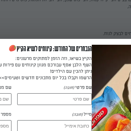
.
ים לבצק לנוח.
הנבחרים של החודש: קינוחים לשיא הקיץ
הקיץ בשיאו, וזה הזמן למתוקים מרעננים:
 מים מבשלים את תפוח האדמה עד לריכוך.
השף הלבן אסף עבורכם מגוון קינוחים עם פירות ע
ניתן להכין עם הילדים!
הרשמו וקבלו בכל יום מתכונים חדשים וטעימים>>
שם פרטי
שם מש
 את תפוחי האדמה לפירה.
(חובה)
מייל
מספר ט
רה עם הגבינה הבולגרית.
(חובה)