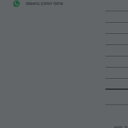
שיתוף המתכון בוואטספ
ם, מעט