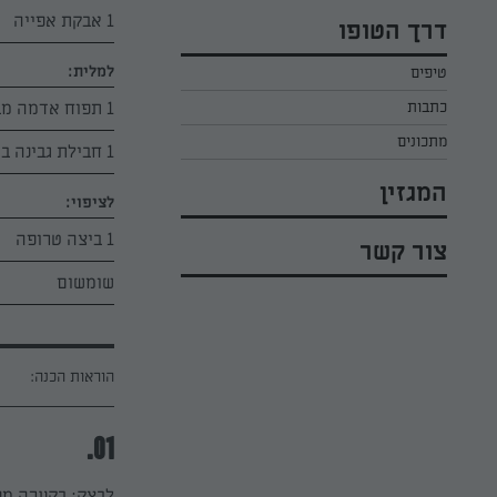
כל הקינוחים לפסח
אפרת ליכטנשטט
1 אבקת אפייה
דרך הטופו
סלטים לפסח
קארין בנולול
למלית:
טיפים
עוגיות לפסח
מירי כהן
1 תפוח אדמה מבושל
כתבות
רובי מיכאל
מתכונים
1 חבילת גבינה בולגרית
המגזין
לציפוי:
1 ביצה טרופה
צור קשר
שומשום
הוראות הכנה:
01.
לבצק: בקערה מער