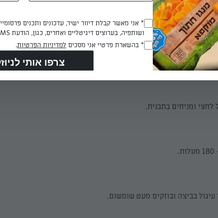
עיגולים.
Opt_In
* אני מאשר קבלת דיוור ישיר, עדכונים ותכנים פרסומי
ושותפיה, בערוצים דיגיטליים ואחרים, כגון, הודעת SMS וואטסאפ, מייל
(חובה)
RegulationsApproved
* בהשארת פרטיי אני מסכים
למדיניות הפרטיות
.
(חובה)
מניחים את הפירה המעורבב עם הבולגרית.
 לחצי ומניחים בתבנית.
.
עיגול בביצה ובוזקים מעט שומשום.