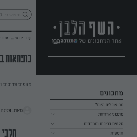
לג
אזור
וכן
חתון
»
»
דף הבית
...
כופת
כופתאות במ
מאפים פריכים ו
מתכונים
מה אוכלים היום?
מאת: פנינה 
מתכוני ארוחות
ארוחת בוקר
סלטים כריכים וממרחים
חלבי
תוספות
ארוחת צהריים
כל הסלטים כריכים וממרחים