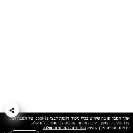
המתכונים הכי טעימים במקום אחד!
השף הלבן אסף עבורכם מתכונים חלומיים לחורף
מפנק! השאירו פרטים וקבלו מתכונים חדשים בכל
יום>>
צרפו אותי לניוזלטר
ערוצי השף
מדיניות
מפת אתר
שאלות
יצירת קשר
תנאי שימוש
פרטיות
ותשובות
הצהרת נגישות
אתר תנובה עושה שימוש בכלי ניטור, דוגמת קבצי cookie, של תנובה ושל
צדד שלישי. המשך גלישה מהווה הסכמה לשימוש בכלים אלה.
פרטים נוספים ניתן למצוא
במדיניות הפרטיות שלנו.