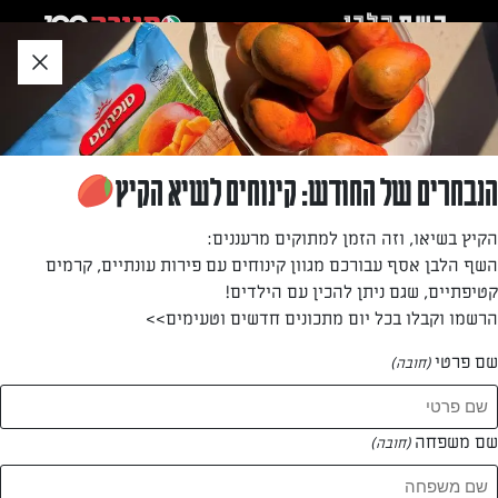
לג
אזור
וכן
חתון
»
»
דף הבית
...
חטיפי גבינה וזיתים
חטיפי גבינה וזיתים
הנבחרים של החודש: קינוחים לשיא הקיץ
מאפי גבינה קטנים ממולאים בזיתי קלמטה. משקיעים כמה דקות
הקיץ בשיאו, וזה הזמן למתוקים מרעננים:
במילוי ובגלגול (אפשר להיעזר בילדים) כדי לקבל כמות נכבדה
השף הלבן אסף עבורכם מגוון קינוחים עם פירות עונתיים, קרמים
של חטיפים שנחטפים מהר.
קטיפתיים, שגם ניתן להכין עם הילדים!
הרשמו וקבלו בכל יום מתכונים חדשים וטעימים>>
מאת: דנית סלומון
שם פרטי
(חובה)
שם משפחה
(חובה)