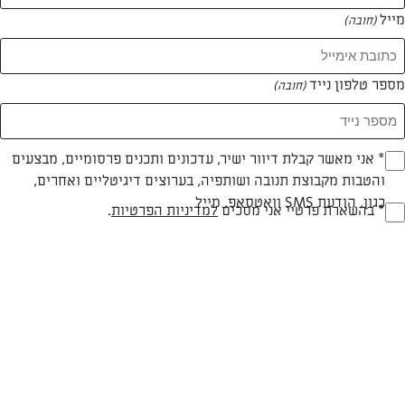
מייל
(חובה)
מספר טלפון נייד
(חובה)
צילום: יהודה סלומון
עיצוב: יהודה סלומון
Opt_I
* אני מאשר קבלת דיוור ישיר, עדכונים ותכנים פרסומיים, מבצעים
והטבות מקבוצת תנובה ושותפיה, בערוצים דיגיטליים ואחרים,
(חובה)
כגון, הודעת SMS וואטסאפ, מייל
RegulationsApprove
* בהשארת פרטיי אני מסכים
למדיניות הפרטיות
.
חלבי
עד 40 דק
קלה
(חובה)
סוג מתכון
זמן הכנה
רמת מיומנות
המרכיבים ל 48 יחידות: