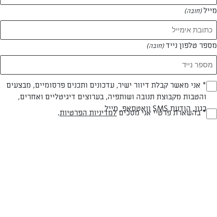
מייל
(חובה)
מספר טלפון נייד
(חובה)
Opt_I
* אני מאשר קבלת דיוור ישיר, עדכונים ותכנים פרסומיים, מבצעים
והטבות מקבוצת תנובה ושותפיה, בערוצים דיגיטליים ואחרים,
(חובה)
כגון, הודעת SMS וואטסאפ, מייל
RegulationsApprove
* בהשארת פרטיי אני מסכים
למדיניות הפרטיות
.
(חובה)
חלבי
60 דק
בינונית
סוג מתכון
זמן הכנה
רמת מיומנות