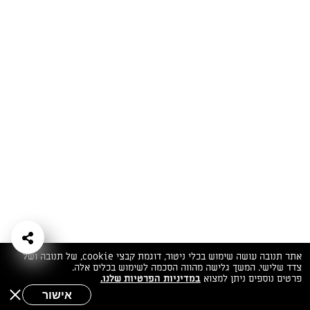
המתכונים הכי טעימים במקום אחד!
השף הלבן אסף עבורכם מתכונים חלומיים לחורף
מפנק! השאירו פרטים וקבלו מתכונים חדשים בכל
יום>>
צרפו אותי לניוזלטר
ערוצי השף
מדיניות
מפת אתר
שאלות
יצירת קשר
תנאי שימוש
פרטיות
ותשובות
הצהרת נגישות
אתר תנובה עושה שימוש בכלי ניטור, דוגמת קבצי cookie, של תנובה ושל
צדד שלישי. המשך גלישה מהווה הסכמה לשימוש בכלים אלה.
פרטים נוספים ניתן למצוא
במדיניות הפרטיות שלנו.
אישור
שאלות לשף
חיפוש
תפריט