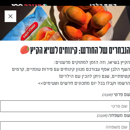
לג
אזור
וכן
חתון
»
»
דף הבית
...
בלינצ׳ס שוקולד במלית קציפת גבינה
בלינצ׳ס שוקולד במלית קציפת גבינה
הנבחרים של החודש: קינוחים לשיא הקיץ
בלינצ׳ס דקיקים בטעם שוקולד ממולאים בקציפת עוגת גבינה
הקיץ בשיאו, וזה הזמן למתוקים מרעננים:
ווניל בליווי סירופ מייפל וסירופ שוקולד. קינוח מפנק וטעים לחג
השף הלבן אסף עבורכם מגוון קינוחים עם פירות עונתיים, קרמים
השבועות ולכל ימות השנה
קטיפתיים, שגם ניתן להכין עם הילדים!
הרשמו וקבלו בכל יום מתכונים חדשים וטעימים>>
מאת: ערבה שלוש
שם פרטי
(חובה)
שם משפחה
(חובה)