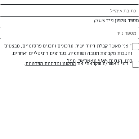
מספר טלפון נייד
(חובה)
* אני מאשר קבלת דיוור ישיר, עדכונים ותכנים פרסומיים, מבצעים
(חובה)
צילום: יהודה סלומון
עיצוב: יהודה סלומון
והטבות מקבוצת תנובה ושותפיה, בערוצים דיגיטליים ואחרים,
כגון, הודעת SMS וואטסאפ, מייל
* הנני מאשר/ת שקראתי את
התקנון ומדיניות הפרטיות
.
(חובה)
חלבי
עד 40 דק
קלה
סוג מתכון
זמן הכנה
רמת מיומנות
המרכיבים ל 24 לביבות:
1 גביע (200 מ"ל) אשל תנובה