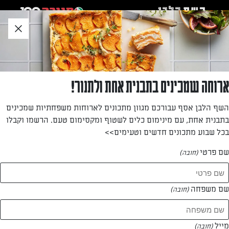
לג
אזור
וכן
חתון
»
»
דף הבית
...
לביבות גבינה ואשל
לביבות גבינה ואשל
ארוחה שמכינים בתבנית אחת ולתנור!
לביבות מלוחות במרקם אוורירי מעודן. כל־כך טעימות,
השף הלבן אסף עבורכם מגוון מתכונים לארוחות משפחתיות שמכינים
שאי־אפשר שלא לחטוף עוד אחת ועוד אחת ועוד אחת.
בתבנית אחת, עם מינימום כלים לשטוף ומקסימום טעם. הרשמו וקבלו
בכל שבוע מתכונים חדשים וטעימים>>
מאת: דנית סלומון
שם פרטי
(חובה)
שם משפחה
(חובה)
מייל
(חובה)