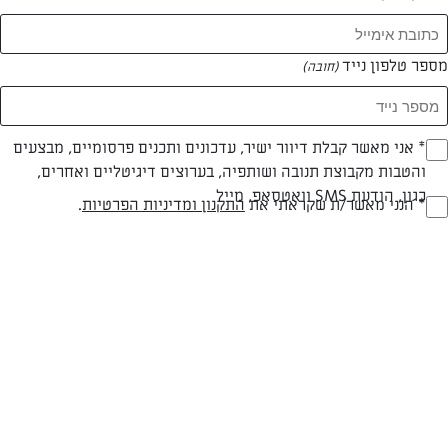
מספר טלפון נייד
(חובה)
* אני מאשר קבלת דיוור ישיר, עדכונים ותכנים פרסומיים, מבצעים
(חובה)
והטבות מקבוצת תנובה ושותפיה, בערוצים דיגיטליים ואחרים,
כגון, הודעת SMS וואטסאפ, מייל
חלבי
30 דק
קלה
* הנני מאשר/ת שקראתי את
התקנון ומדיניות הפרטיות
.
(חובה)
סוג מתכון
זמן הכנה
רמת מיומנות
המרכיבים ל 12:
מצרכים:
1 גביע אשל תנובה