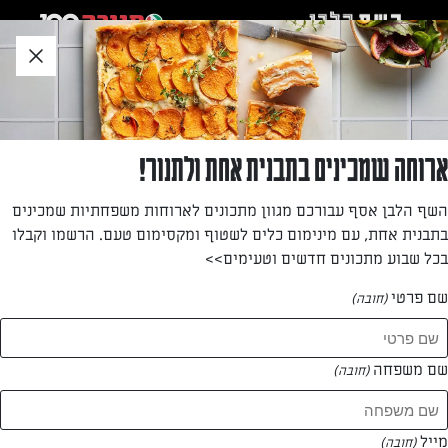
לג
אזור
וכן
חתון
»
»
דף הבית
...
לביבות אשל ושיבולת שועל
לביבות אשל ושיבולת שועל
ארוחה שמכינים בתבנית אחת ולתנור!
70 קלוריות ; 2 גרם חלבון ; 6 גרם פחמימות ; 4 גרם שומן ; 30
השף הלבן אסף עבורכם מגוון מתכונים לארוחות משפחתיות שמכינים
מ"ג נתרן
בתבנית אחת, עם מינימום כלים לשטוף ומקסימום טעם. הרשמו וקבלו
בכל שבוע מתכונים חדשים וטעימים>>
מאת: ירדנה קסלמן
שם פרטי
(חובה)
שם משפחה
(חובה)
מייל
(חובה)