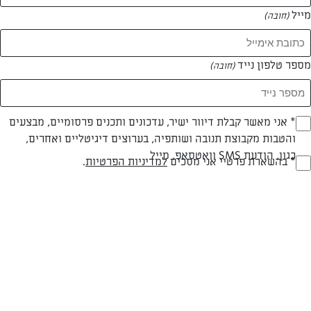
מייל
(חובה)
מספר טלפון נייד
(חובה)
Opt_I
* אני מאשר קבלת דיוור ישיר, עדכונים ותכנים פרסומיים, מבצעים
והטבות מקבוצת תנובה ושותפיה, בערוצים דיגיטליים ואחרים,
(חובה)
כגון, הודעת SMS וואטסאפ, מייל
RegulationsApprove
* בהשארת פרטיי אני מסכים
למדיניות הפרטיות
.
(חובה)
פרווה
30 דק
קלה
סוג מתכון
זמן הכנה
רמת מיומנות