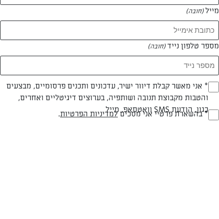
מייל
(חובה)
מספר טלפון נייד
(חובה)
Opt_I
* אני מאשר קבלת דיוור ישיר, עדכונים ותכנים פרסומיים, מבצעים
והטבות מקבוצת תנובה ושותפיה, בערוצים דיגיטליים ואחרים,
(חובה)
חלבי
עד 10 דק
קלה
כגון, הודעת SMS וואטסאפ, מייל
RegulationsApprove
* בהשארת פרטיי אני מסכים
למדיניות הפרטיות
.
סוג מתכון
זמן הכנה
רמת מיומנות
(חובה)
המרכיבים ל 5 מנות:
10 פרוסות לחם לבן/ חלה