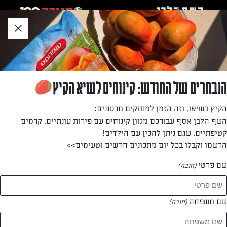
לג
אזור
וכן
חתון
»
»
דף הבית
...
ביצה בקן
ביצה בקן
הנבחרים של החודש: קינוחים לשיא הקיץ
ביצה אפויה בתוך פרוסת לחם, מנה משביעה וקלה להכנה
הקיץ בשיאו, וזה הזמן למתוקים מרעננים:
המתאימה לארוחות בוקר וערב
השף הלבן אסף עבורכם מגוון קינוחים עם פירות עונתיים, קרמים
קטיפתיים, שגם ניתן להכין עם הילדים!
מאת: עורך השף הלבן
הרשמו וקבלו בכל יום מתכונים חדשים וטעימים>>
שם פרטי
(חובה)
שם משפחה
(חובה)