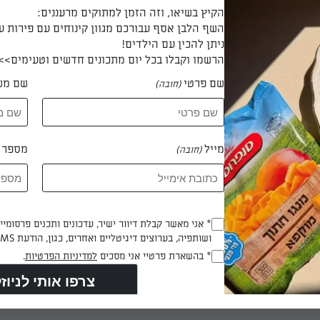
הקיץ בשיאו, וזה הזמן למתוקים מרעננים:
ות. חותכים וזורקים את הגבעולים. מכינים שלוש צלחות: מפזרים מעט
השף הלבן אסף עבורכם מגוון קינוחים עם פירות ע
ניתן להכין עם הילדים!
פים את הביצה עם הטבסקו בצלחת שנייה; מפזרים את פירורי הלחם ב
הרשמו וקבלו בכל יום מתכונים חדשים וטעימים>>
 בנדיבות במלח ובפלפל.
שם פרטי
שם מש
(חובה)
מן בעומק
מייל
מספר ט
(חובה)
מעל להבה בינונית. מאבקים את הפטריות בקמח משני צידיהן. טובלים ב
Opt_In
* אני מאשר קבלת דיוור ישיר, עדכונים ותכנים פרסומי
 שהפטריות מתרככות והציפוי מזהיב. מוציאים ומספיגים על מגבות נייר
ושותפיה, בערוצים דיגיטליים ואחרים, כגון, הודעת SMS וואטסאפ, מייל
(חובה)
RegulationsApproved
* בהשארת פרטיי אני מסכים
למדיניות הפרטיות
.
 דקות
(חובה)