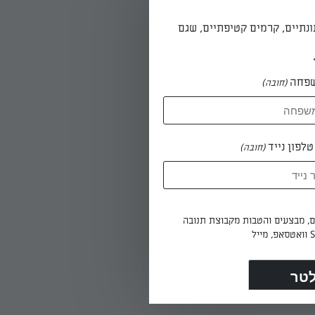
 קמח
ונתיים, קרמים קטיפתיים, שגם
צלחת
פחה
(חובה)
לפון נייד
(חובה)
ביצה
טרופה, ומצפים בפירורי לחם. מטגנים את הפטריות בשמן החם - הצד הקמור ראשון - במשך כ־2
ים, מבצעים והטבות מקבוצת תנובה
.