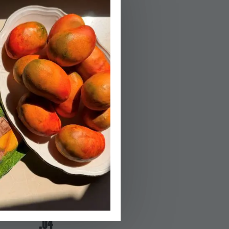
מנגבים את הפטרי
בצלחת אחת; טור
שלישית, ומתבלים
02.
יוצקים למחבת ש
03.
5 ס"מ ומחממים 
דקות מכל צד, עד
הפעלת טיימר 2
04.