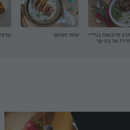
נון פרובאנס בגלייז
טופו מעושן
שניצל
חרדל של בת-שי