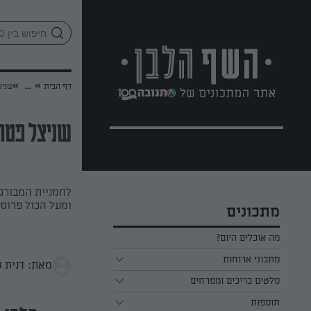
לג
אזור
וכן
חתון
»
»
דף הבית
...
שניצ
שניצל פטרי
לחמניית המבורגר
ומעל הכול פרוס
מתכונים
מה אוכלים היום?
מתכוני ארוחות
מאת: דנית ס
ארוחת בוקר
סלטים כריכים וממרחים
תוספות
ארוחת צהריים
כל הסלטים כריכים וממרחים