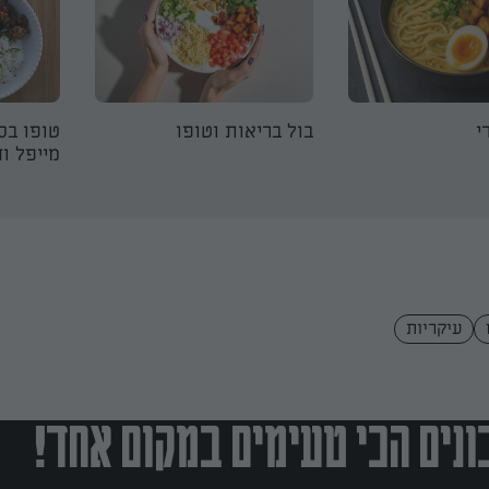
י
בול בריאות וטופו
טופו בסג
מייפל ו
עיקריות
נים הכי טעימים במקום אחד!