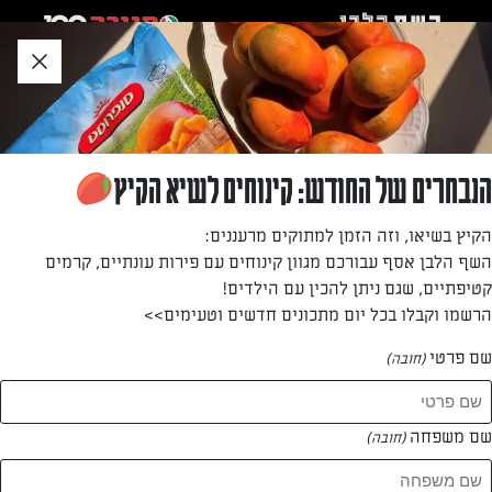
לג
אזור
וכן
חתון
»
»
דף הבית
...
קציצות סלמון ברוטב חמאה ולימון כבוש
קציצות סלמון ברוטב חמאה ולימון כבוש
הנבחרים של החודש: קינוחים לשיא הקיץ
קציצות דגים מעולות, שיזכו אתכם בשבחים – מיד אחרי
הקיץ בשיאו, וזה הזמן למתוקים מרעננים:
שייעלמו מהשולחן. מנה ראשונה או עיקרית בארוחה חגיגית
השף הלבן אסף עבורכם מגוון קינוחים עם פירות עונתיים, קרמים
קטיפתיים, שגם ניתן להכין עם הילדים!
מאת: דנית סלומון
הרשמו וקבלו בכל יום מתכונים חדשים וטעימים>>
שם פרטי
(חובה)
שם משפחה
(חובה)