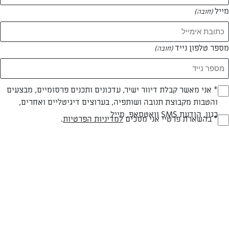
מייל
(חובה)
מספר טלפון נייד
(חובה)
צילום: יהודה סלומון
עיצוב: יהודה סלומון
Opt_I
* אני מאשר קבלת דיוור ישיר, עדכונים ותכנים פרסומיים, מבצעים
והטבות מקבוצת תנובה ושותפיה, בערוצים דיגיטליים ואחרים,
(חובה)
כגון, הודעת SMS וואטסאפ, מייל
חלבי
עד 40 דק
בינונית
RegulationsApprove
* בהשארת פרטיי אני מסכים
למדיניות הפרטיות
.
(חובה)
סוג מתכון
זמן הכנה
רמת מיומנות
המרכיבים ל 6-4 מנות (12 יחידות):
לקציצות: