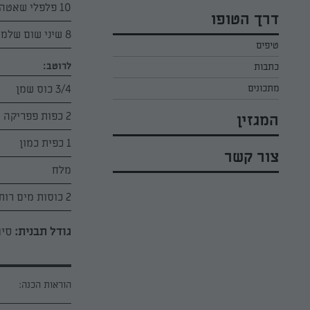
כל הקינוחים לפסח
10 פלפלי שאטה
אפרת ליכטנשטט
דרך הטופו
סלטים לפסח
קארין בנולול
8 שיני שום שלמות
טיפים
עוגיות לפסח
מירי כהן
לרוטב:
כתבות
רובי מיכאל
מתכונים
3/4 כוס שמן
2 כפות פפריקה מתוקה
המגזין
1 כפית כמון
צור קשר
מלח
2 כוסות מים רותחים
גודל תבנית:
סיר
הוראות הכנה: