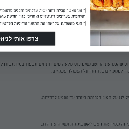
* אני מאשר קבלת דיוור ישיר, עדכונים ותכנים פרסומי
וג רבע כוס שמן, פפריקה מתוקה, כמון ומלח ונערבב.
(חובה)
ושותפיה, בערוצים דיגיטליים ואחרים, כגון, הודעת SMS וואטסאפ, מייל
* הנני מאשר/ת שקראתי את
התקנון ומדיניות הפרטיות
(חובה)
ם את הרוטב.
ס שהכנו את הרוטב נשים כוס מלאה מים רותחים ונשפוך בסיר, נשתדל 
די למנוע ייבוש. נחזור על הפעולה פעמיים.
 לגז על האש הגבוהה ביותר עד שנגיע לרתיחה.
חה ננמיך את האש לאש בינונית ונשקה את הדג.