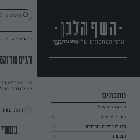
לג
אזור
וכן
חתון
»
»
דף הבית
...
דגים
דגים מרוקא
אין כמו קלאסיקה
לנו למדריך השל
מתכונים
מה אוכלים היום?
מאת: עורך 
מתכוני ארוחות
ארוחת בוקר
סלטים כריכים וממרחים
בשרי
תוספות
ארוחת צהריים
כל הסלטים כריכים וממרחים