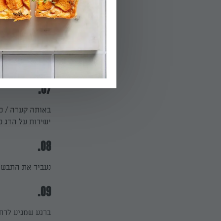
05.
לכוס / קערה נמז
06.
נשפוך מעל הדגי
07.
באותה קערה / כו
ישירות על הדג כ
08.
נעביר את התבשיל
09.
ברגע שמגיע לרתי