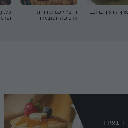
טוף קדאיף ברוטב
דג צלוי עם תחתיות
סלמון 
ארטישוק ועגבניות
ופרמג'
 השאירו