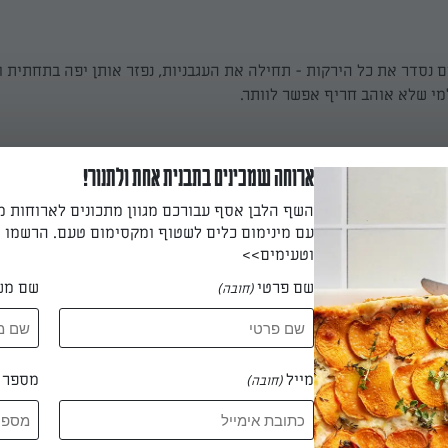
ם נסדר את כל הירקות - תחילה את העגבניות, נפזר אותן יפה בתחתית ו
מי שלא אוהב חריף אפשר לוותר.
ארוחה שמכינים בתבנית אחת ולתנור!
חומוסים, הכוסברה (למי שאוהב טעם דומיננטי שיוסיף יותר) את פלפל
השף הלבן אסף עבורכם מגוון מתכונים לארוחות 
עם מינימום כלים לשטוף ומקסימום טעם. הרשמו ו
וטעימים>>
שם פרטי
שם מש
(חובה)
ף ולפתוח מעט עם הסכין.
מייל
מספר ט
(חובה)
צורת פירמדה ונכין את הרוטב.