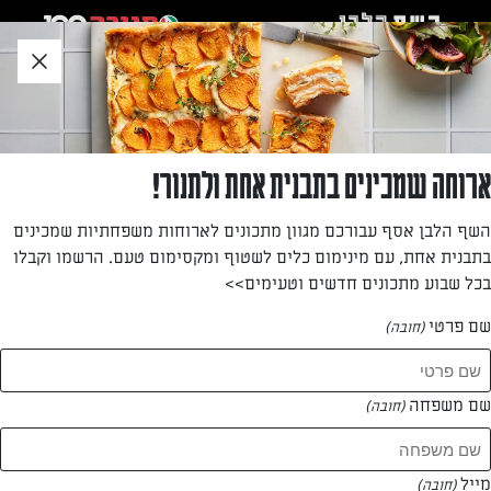
לג
אזור
וכן
חתון
»
»
דף הבית
...
טאטאקי טונה צרובה של שחר ואורן
טאטאקי טונה צרובה של שחר ואורן
ארוחה שמכינים בתבנית אחת ולתנור!
הטונה האיכותית של דגי תנובה מתאימה מאוד למתכונים
השף הלבן אסף עבורכם מגוון מתכונים לארוחות משפחתיות שמכינים
אסייאתים! שחר ואורן מציגים מתכון מיוחד לטטאקי טונה של
בתבנית אחת, עם מינימום כלים לשטוף ומקסימום טעם. הרשמו וקבלו
ראש השנה ברוטב רימונים חמצמץ.
בכל שבוע מתכונים חדשים וטעימים>>
מאת: שחר ואורן
שם פרטי
(חובה)
שם משפחה
(חובה)
מייל
(חובה)