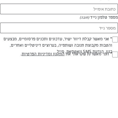
מספר טלפון נייד
(חובה)
* אני מאשר קבלת דיוור ישיר, עדכונים ותכנים פרסומיים, מבצעים
(חובה)
והטבות מקבוצת תנובה ושותפיה, בערוצים דיגיטליים ואחרים,
כגון, הודעת SMS וואטסאפ, מייל
* הנני מאשר/ת שקראתי את
התקנון ומדיניות הפרטיות
.
(חובה)
צילום: שחר ואורן
עיצוב: שחר ואורן
פרווה
עד 40 דק
בינונית
סוג מתכון
זמן הכנה
רמת מיומנות