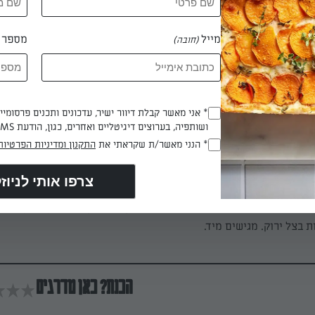
מייל
מספר ט
(חובה)
מטלטלים את המחבת כך שהביצים יתפזרו סביב-סבי
שוליים פנימה, כדי שהביצים לא יתקשו בשוליים, ויוצרים צורת מלבן 
חתון יציב (כעבור חצי דקה לערך) הופכים את האומלט בעזרת המר
* אני מאשר קבלת דיוור ישיר, עדכונים ותכנים פרסומי
(חובה)
ושותפיה, בערוצים דיגיטליים ואחרים, כגון, הודעת SMS וואטסאפ, מייל
במשך חצי דקה או יותר עד למידת העשייה הרצויה ומסירים מן
צלחת.
* הנני מאשר/ת שקראתי את
התקנון ומדיניות הפרטיות
(חובה)
הגשה: מורחים גבינה בולגרית למריחה בנדיבות על 1-2 פרוסות לחם. מניחים א
וסות בצל ירוק. מגישים מיד.
הכנת? כאן מדרגים