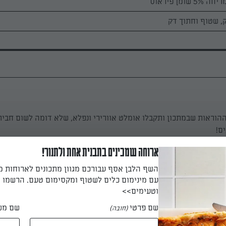
ומן פיראוס
ק, שטוף וחתוך דק
ההוראות שבמתכון ותקבלו אומלט אוורירי ונפלא, שלא דומה לשום חבי
ם!
ארוחה שמכינים בתבנית אחת ולתנור!
השף הלבן אסף עבורכם מגוון מתכונים לארוחות 
יצים, מעט מלח (ואם רוצים, מעט מאוד פלפל לבן).
עם מינימום כלים לשטוף ומקסימום טעם. הרשמו ו
וטעימים>>
שם פרטי
שם מש
(חובה)
חבת טפלון (ללא שריטות) על אש גבוהה.