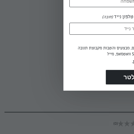
לפון נייד
(חובה)
יוצקים ביצים טרופות ומערבבים מיד, בעזרת מרית סיליקון (או כף עץ, אם אין), במשך 10 שניות.
ב במשך 10 שניות ומנמיכים את האש.
או כל צורה
ית,
ים, מבצעים והטבות מקבוצת תנובה
 האש.
.
ת האומלט מעל
(0)