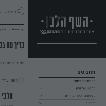
לג
אזור
וכן
חתון
»
»
דף הבית
...
כריך
כריך עם גב
תמיד רציתם לדע
מתכונים
מאת: עורך 
מה אוכלים היום?
מתכוני ארוחות
חלבי
ארוחת בוקר
סלטים כריכים וממרחים
תוספות
ארוחת צהריים
כל הסלטים כריכים וממרחים