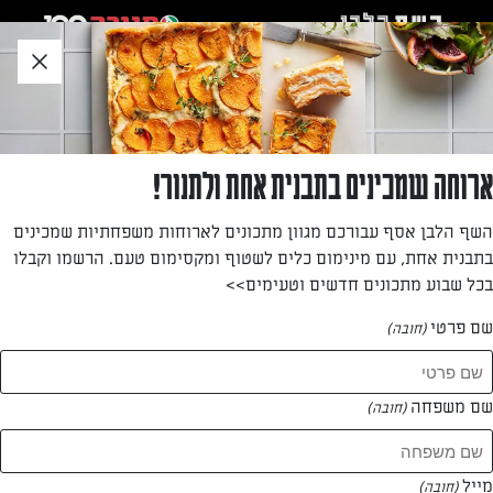
לג
אזור
וכן
חתון
»
»
דף הבית
...
כריך "המבורגר" צמחוני
כריך "המבורגר" צמחוני
ארוחה שמכינים בתבנית אחת ולתנור!
לחמנייה עגולה, פרוסות בצל, חסה , עגבנייה, מוצרלה, רוטב שום
השף הלבן אסף עבורכם מגוון מתכונים לארוחות משפחתיות שמכינים
שמיר. אינס ינאי עם אלטרנטיבה צמחונית, וטעימה לא פחות,
בתבנית אחת, עם מינימום כלים לשטוף ומקסימום טעם. הרשמו וקבלו
להמבורגר
בכל שבוע מתכונים חדשים וטעימים>>
מאת: אינס ינאי
שם פרטי
(חובה)
שם משפחה
(חובה)
מייל
(חובה)