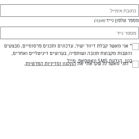
מספר טלפון נייד
(חובה)
צילום: דרור עינב
עיצוב: דלית רוסו
* אני מאשר קבלת דיוור ישיר, עדכונים ותכנים פרסומיים, מבצעים
(חובה)
והטבות מקבוצת תנובה ושותפיה, בערוצים דיגיטליים ואחרים,
כגון, הודעת SMS וואטסאפ, מייל
* הנני מאשר/ת שקראתי את
התקנון ומדיניות הפרטיות
.
(חובה)
חלבי
עד 10 דק
קלה
סוג מתכון
זמן הכנה
רמת מיומנות
המרכיבים ל 1:
1 לחמנייה עגולה, חצויה לרוחבה