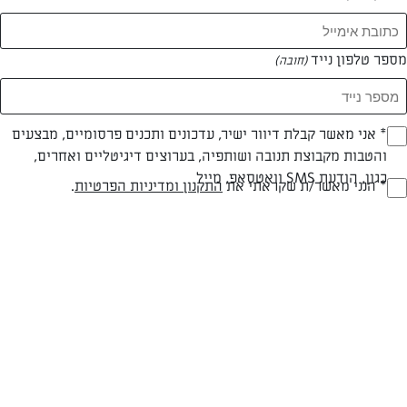
מספר טלפון נייד
(חובה)
* אני מאשר קבלת דיוור ישיר, עדכונים ותכנים פרסומיים, מבצעים
(חובה)
והטבות מקבוצת תנובה ושותפיה, בערוצים דיגיטליים ואחרים,
כגון, הודעת SMS וואטסאפ, מייל
* הנני מאשר/ת שקראתי את
התקנון ומדיניות הפרטיות
.
(חובה)
חלבי
מעל שעה
בינונית
סוג מתכון
זמן הכנה
רמת מיומנות