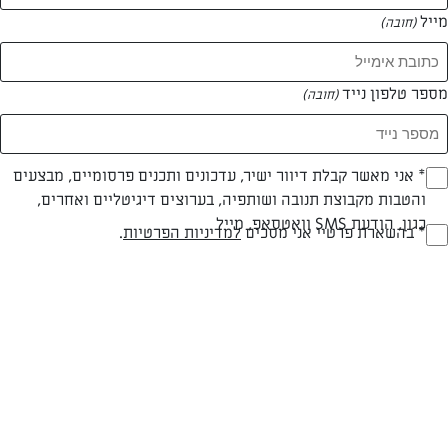
מייל
(חובה)
מספר טלפון נייד
(חובה)
Opt_I
* אני מאשר קבלת דיוור ישיר, עדכונים ותכנים פרסומיים, מבצעים
והטבות מקבוצת תנובה ושותפיה, בערוצים דיגיטליים ואחרים,
(חובה)
כגון, הודעת SMS וואטסאפ, מייל
RegulationsApprove
* בהשארת פרטיי אני מסכים
למדיניות הפרטיות
.
(חובה)
חלבי
עד 10 דק
קלה
סוג מתכון
זמן הכנה
רמת מיומנות