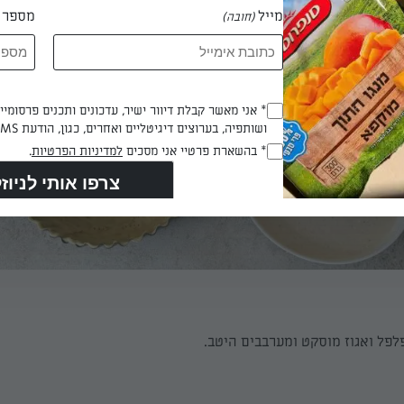
מייל
מספר ט
(חובה)
Opt_In
* אני מאשר קבלת דיוור ישיר, עדכונים ותכנים פרסומי
ושותפיה, בערוצים דיגיטליים ואחרים, כגון, הודעת SMS וואטסאפ, מייל
(חובה)
RegulationsApproved
* בהשארת פרטיי אני מסכים
למדיניות הפרטיות
.
(חובה)
לפל ואגוז מוסקט ומערבבים היטב.