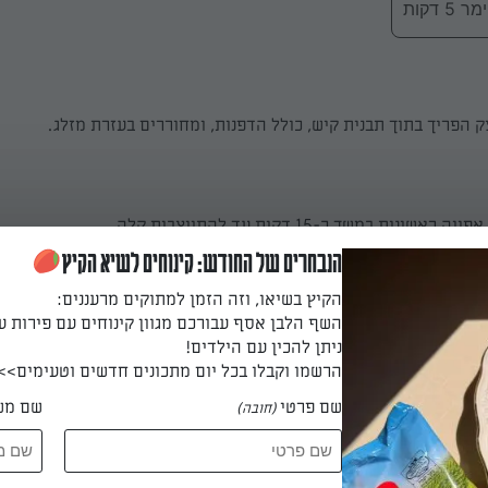
 דקות
הפריך בתוך תבנית קיש, כולל הדפנות, ומחוררים בעזרת מזלג.
נית במשך כ-15 דקות עד להתייצבות קלה.
הנבחרים של החודש: קינוחים לשיא הקיץ
 דקות
הקיץ בשיאו, וזה הזמן למתוקים מרעננים:
השף הלבן אסף עבורכם מגוון קינוחים עם פירות ע
ניתן להכין עם הילדים!
הרשמו וקבלו בכל יום מתכונים חדשים וטעימים>>
בבים שמנת חמוצה, גבינה בולגרית, פירורי גבינה, שמנת לבישול וביצים
שם פרטי
שם מש
(חובה)