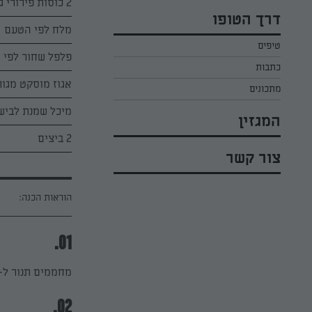
2 כוסות פירורי גבינה צהובה עמק
כל הקינוחים לפסח
אפרת ליכטנשטט
דרך הטופו
סלטים לפסח
מלח לפי הטעם
קארין בנולול
טיפים
עוגיות לפסח
מירי כהן
פלפל שחור לפי 
כתבות
רובי מיכאל
אגוז מוסקט מגור
מתכונים
מיכל שמנת לביש
המגזין
2 ביצים
צור קשר
הוראות הכנה:
01.
מחממים תנור ל-170 מעלות.
02.