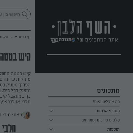
לג
אזור
וכן
חתון
»
»
דף הבית
...
קיש 
קיש בטטה ע
קיש בטטה מושלם
מתיקות עדינה של
הפריך מעניק בסי
מתכונים
ומפנק בכל ביס. 
כך שמתקבל קיש 
חלבי או לבראנץ’
מה אוכלים היום?
מתכוני ארוחות
מאת: מירי כ
ארוחת בוקר
סלטים כריכים וממרחים
חלבי
תוספות
ארוחת צהריים
כל הסלטים כריכים וממרחים