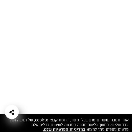
המתכונים הכי טעימים במקום אחד!
השף הלבן אסף עבורכם מתכונים חלומיים לחורף
מפנק! השאירו פרטים וקבלו מתכונים חדשים בכל
יום>>
צרפו אותי לניוזלטר
ערוצי השף
מדיניות
מפת אתר
שאלות
יצירת קשר
תנאי שימוש
פרטיות
ותשובות
הצהרת נגישות
אתר תנובה עושה שימוש בכלי ניטור, דוגמת קבצי cookie, של תנובה ושל
צדד שלישי. המשך גלישה מהווה הסכמה לשימוש בכלים אלה.
פרטים נוספים ניתן למצוא
במדיניות הפרטיות שלנו.