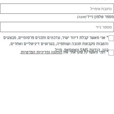
מספר טלפון נייד
(חובה)
* אני מאשר קבלת דיוור ישיר, עדכונים ותכנים פרסומיים, מבצעים
(חובה)
והטבות מקבוצת תנובה ושותפיה, בערוצים דיגיטליים ואחרים,
כגון, הודעת SMS וואטסאפ, מייל
* הנני מאשר/ת שקראתי את
התקנון ומדיניות הפרטיות
.
(חובה)