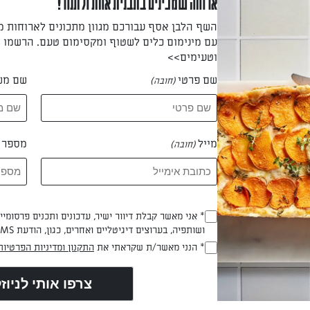
ארוחה שמכינים בתבנית אחת ולתנור!
השף הלבן אסף עבורכם מגוון מתכונים לארוחות 
עם מינימום כלים לשטוף ומקסימום טעם. הרשמו ו
וטעימים>>
מעבירים למעבד מזון/טוחנים בבלנדר מוט (מה שייתן מסה אחידה).
שם פרטי
שם מש
(חובה)
המזון את שאר המרכיבים וטוחנים למסה אחידה.
מייל
מספר ט
(חובה)
אינגליש קייק לא גדולה, מרופדת בנייר אפייה.
* אני מאשר קבלת דיוור ישיר, עדכונים ותכנים פרסומי
(חובה)
ושותפיה, בערוצים דיגיטליים ואחרים, כגון, הודעת SMS וואטסאפ, מייל
* הנני מאשר/ת שקראתי את
התקנון ומדיניות הפרטיות
(חובה)
180 מעלות כ־40 דקות.
 דקות