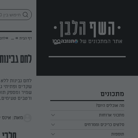
לג
אזור
וכן
חתון
»
»
דף הבית
...
לחם 
לחם גבינות
לחם גבינות ללא 
שקדים ופתיתי ג
שמיר ומספק תוס
מתכונים
ורטבים טעימים. 
מה אוכלים היום?
מתכוני ארוחות
מאת: אינס י
ארוחת בוקר
סלטים כריכים וממרחים
תוספות
ארוחת צהריים
כל הסלטים כריכים וממרחים