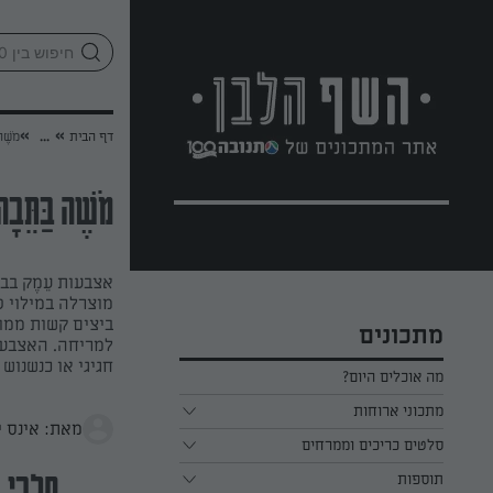
לג
אזור
וכן
חתון
»
»
דף הבית
...
מֹשֶׁה
מֹשֶׁה בַּתֵּבָ
אצבעות עֵמֶק בב
מוצרלה במילוי 
ביצים קשות ממול
מתכונים
למריחה. האצבעו
חגיגי או כנשנוש
מה אוכלים היום?
מתכוני ארוחות
מאת: אינס י
ארוחת בוקר
סלטים כריכים וממרחים
תוספות
ארוחת צהריים
כל הסלטים כריכים וממרחים