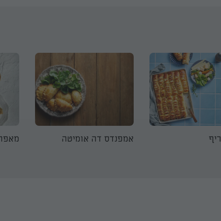
ריף
אמפנדס דה אומיטה
מאפה 