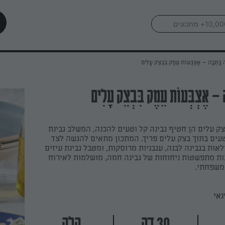
 בַּתֵּבָה – אֶצְבְּעוֹת עֵמֶק בִּבְצֵק עָלִים
ה – אֶצְבְּעוֹת עֵמֶק בִּבְצֵק עָלִים
צק עלים הן חטיף גבינה קל וטעים להכנה, המשלב גבינת
טעים בתוך בצק עלים פריך. המתכון מתאים להגשה לצד
אות בגבינה לבנה, עגבניות מרוסקות, ומטבל גבינת עיזים
ת מתפשטות ניחוחות של גבינה חמה, מושלמות לאירוח
 משפחתי.
נאי