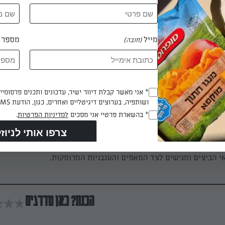
אצבע גבינה בבצק העלים, מהדקים את הקצוות ומניחים על תבנית מרופ
מייל
מספר ט
(חובה)
פים בתנור שחומם מראש ל־180 מעלות כ־30 דקות עד הזהבה.
 דקות
Opt_In
* אני מאשר קבלת דיוור ישיר, עדכונים ותכנים פרסומי
ושותפיה, בערוצים דיגיטליים ואחרים, כגון, הודעת SMS וואטסאפ, מייל
(חובה)
RegulationsApproved
* בהשארת פרטיי אני מסכים
למדיניות הפרטיות
.
(חובה)
 הקשות, חולצים את החלמון ומערבבים אותו עם הגבינה הלבנה, המלח 
 הביצים ומגישים לצד המאפים והעגבניות המרוסקות.
הכנת? כאן מדרגים