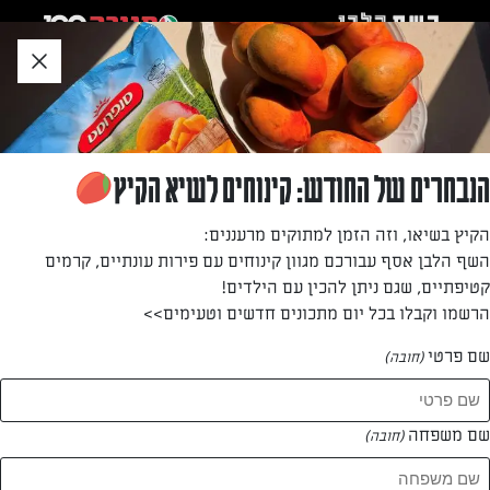
לג
אזור
וכן
חתון
»
»
דף הבית
...
מרק תירס וקרם קוקוס קטיפתי
מרק תירס וקרם קוקוס קטיפתי
הנבחרים של החודש: קינוחים לשיא הקיץ
מתכון למרק תירס וקרם קוקוס קטיפתי מושלם שיחמם לכם את
הקיץ בשיאו, וזה הזמן למתוקים מרעננים:
החורף!
השף הלבן אסף עבורכם מגוון קינוחים עם פירות עונתיים, קרמים
קטיפתיים, שגם ניתן להכין עם הילדים!
מאת: השף הלבן
הרשמו וקבלו בכל יום מתכונים חדשים וטעימים>>
שם פרטי
(חובה)
שם משפחה
(חובה)