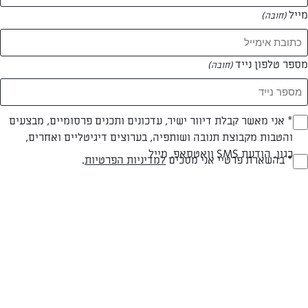
מייל
(חובה)
מספר טלפון נייד
(חובה)
Opt_I
* אני מאשר קבלת דיוור ישיר, עדכונים ותכנים פרסומיים, מבצעים
והטבות מקבוצת תנובה ושותפיה, בערוצים דיגיטליים ואחרים,
(חובה)
חלבי
עד 20 דק
קלה
כגון, הודעת SMS וואטסאפ, מייל
RegulationsApprove
* בהשארת פרטיי אני מסכים
למדיניות הפרטיות
.
סוג מתכון
זמן הכנה
רמת מיומנות
(חובה)
המרכיבים ל 4 מנות:
שקית תירס "סנפרוסט"