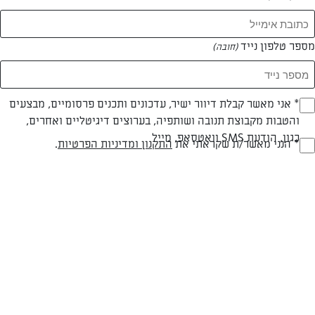
מספר טלפון נייד
(חובה)
* אני מאשר קבלת דיוור ישיר, עדכונים ותכנים פרסומיים, מבצעים
(חובה)
והטבות מקבוצת תנובה ושותפיה, בערוצים דיגיטליים ואחרים,
כגון, הודעת SMS וואטסאפ, מייל
* הנני מאשר/ת שקראתי את
התקנון ומדיניות הפרטיות
.
(חובה)
חלבי
עד 40 דק
קלה
סוג מתכון
זמן הכנה
רמת מיומנות
המרכיבים ל 8 מנות:
1 ק"ג דלעת (משקל ברוטו – כולל קליפה)