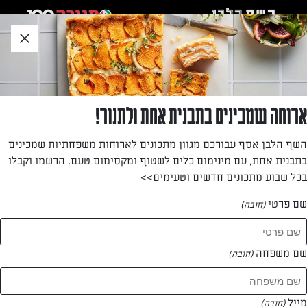
לג
אזור
וכן
חתון
»
»
דף הבית
...
מרק כתום עם גבינה וגרעיני דלעת קלויים
מרק כתום עם גבינה וגרעיני דלעת קלויים
ארוחה שמכינים בתבנית אחת ולתנור!
הגבינה נמסה במרק החם ומוסיפה טעם ופינוק, גרעיני הדלעת
השף הלבן אסף עבורכם מגוון מתכונים לארוחות משפחתיות שמכינים
מוסיפים פריכות משגעת – ויחד מתקבל מרק בריא וטעים, עשיר
בתבנית אחת, עם מינימום כלים לשטוף ומקסימום טעם. הרשמו וקבלו
במרקמים ובטעמים.
בכל שבוע מתכונים חדשים וטעימים>>
מאת: עורך השף הלבן
שם פרטי
(חובה)
שם משפחה
(חובה)
מייל
(חובה)