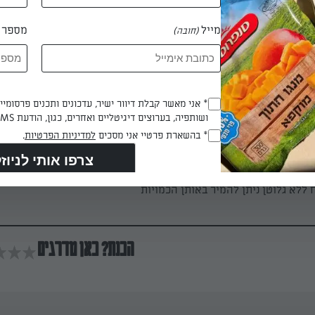
מייל
מספר ט
(חובה)
 דקות
Opt_In
* אני מאשר קבלת דיוור ישיר, עדכונים ותכנים פרסומי
ושותפיה, בערוצים דיגיטליים ואחרים, כגון, הודעת SMS וואטסאפ, מייל
(חובה)
RegulationsApproved
* בהשארת פרטיי אני מסכים
למדיניות הפרטיות
.
(חובה)
ללא גלוטן ניתן להמיר באותן הכמויות
הכנת? כאן מדרגים