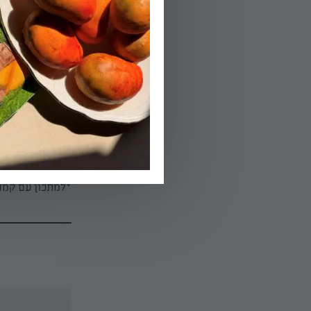
04.
ונאפה ב-180 מעלות כ-30 דקות עד להזהבה.
הפעלת טיימר 30
הידעת?
*למתכון עם קמח 