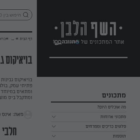
לג
אזור
וכן
חתון
»
»
דף הבית
...
בויא
בויאיקוס גב
בויאיקוס גבינות
פתיתי עמק, בולג
ומתאים במיוחד 
מתכונים
ומתקבל ביס מוש
מה אוכלים היום?
מאת: אינס ש
מתכוני ארוחות
ארוחת בוקר
סלטים כריכים וממרחים
חלבי
תוספות
ארוחת צהריים
כל הסלטים כריכים וממרחים