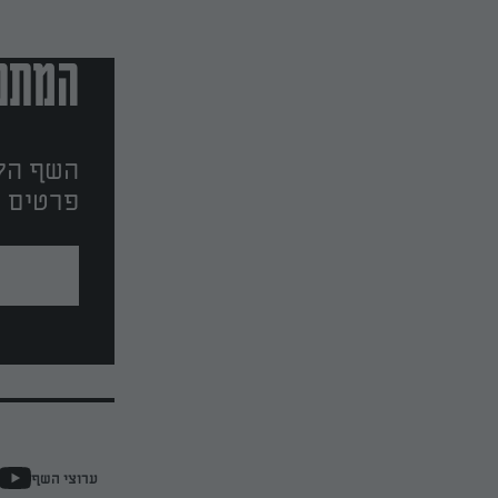
המתכו
השף הלב
פרטים ו
ערוצי השף