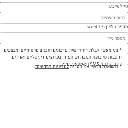
מייל
(חובה)
מספר טלפון נייד
(חובה)
Opt_I
* אני מאשר קבלת דיוור ישיר, עדכונים ותכנים פרסומיים, מבצעים
והטבות מקבוצת תנובה ושותפיה, בערוצים דיגיטליים ואחרים,
(חובה)
כגון, הודעת SMS וואטסאפ, מייל
RegulationsApprove
* בהשארת פרטיי אני מסכים
למדיניות הפרטיות
.
(חובה)
חלבי
60 דק
קלה
סוג מתכון
זמן הכנה
רמת מיומנות
המרכיבים ל 8-10 יחידות: