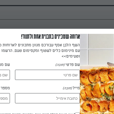
ארוחה שמכינים בתבנית אחת ולתנור!
מחממים את התנור ל-230 מעלות במצב גריל. מצפים את קוביות החציל בשמן ומניחים
השף הלבן אסף עבורכם מגוון מתכונים לארוחות 
אופים 6-5 דקות עד להזהבה, הופכים ואופים כ-4 דקות נוספות, עד שגם הצ
עם מינימום כלים לשטוף ומקסימום טעם. הרשמו ו
 מעלות במצב רגיל.
וטעימים>>
שם פרטי
שם מש
(חובה)
 דקות
מייל
מספר ט
(חובה)
בתנור מטגנים את הבצלים בשמן הזית עד שהם מתחילים להזהיב.