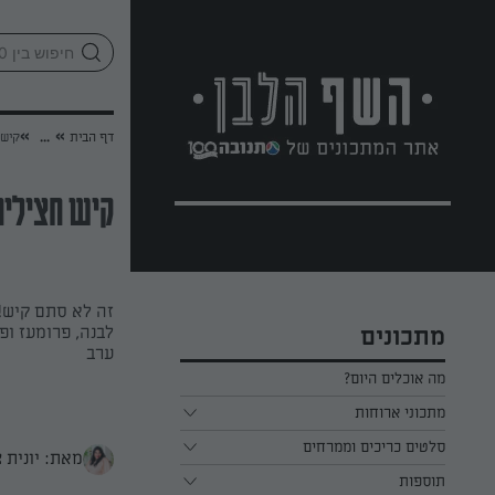
לג
אזור
וכן
חתון
»
»
דף הבית
...
קיש 
קיש חצילים
זה לא סתם קיש! 
לבנה, פרומעז ופ
מתכונים
ערב
מה אוכלים היום?
מתכוני ארוחות
ארוחת בוקר
סלטים כריכים וממרחים
מאת: יונית 
תוספות
ארוחת צהריים
כל הסלטים כריכים וממרחים