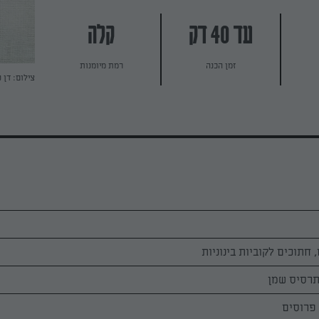
עד 40 דק
קלה
זמן הכנה
רמת מיומנות
צילום: דן 