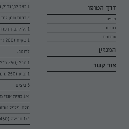
כל הקינוחים לפסח
אפרת ליכטנשטט
1 בצל לבן גדול, פרוס
דרך הטופו
סלטים לפסח
קארין בנולול
2 כפות שמן זית
טיפים
עוגיות לפסח
מירי כהן
כתבות
1 גליל גבינת פרומעז תנובה, פרוס
רובי מיכאל
מתכונים
1 שקית (200 גרם) פתיתי עמק
המגזין
לרוטב:
1 מכל (250 מ"ל) שמנת להקצפה השף הלבן 38%
צור קשר
1 גביע (250 גרם) גבינה לבנה תנובה 5% או 1 גביע שמנת חמוצה ב"טעם של פעם" תנובה
3 ביצים
1/4 כפית אגוז מוסקט טחון
מלח, פלפל שחור
1/2 חבילה (450 גרם) בצק פריך למאפים מלוחים של מעדנות, מופשר על פי הוראות יצרן