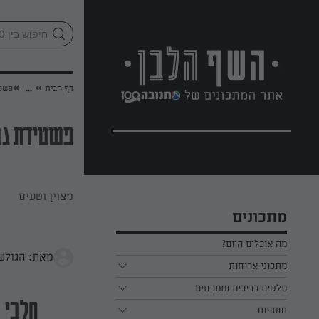
לג
אזור
וכן
חתון
»
»
דף הבית
...
פשטי
פשטידת גב
מצוין וטעים
מתכונים
מה אוכלים היום?
מאת: הגולש
מתכוני ארוחות
ארוחת בוקר
סלטים כריכים וממרחים
חלבי
תוספות
ארוחת צהריים
כל הסלטים כריכים וממרחים