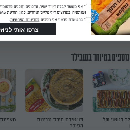
Opt_In
* אני מאשר קבלת דיוור ישיר, עדכונים ותכנים פרסומי
ושותפיה, בערוצים דיגיטליים ואחרים, כגון, הודעת SMS וואטסאפ, מייל
(חובה)
RegulationsApproved
* בהשארת פרטיי אני מסכים
למדיניות הפרטיות
.
הכנת? כאן מדרגים
(חובה)
נוספים במיוחד בשבילך
ה רטטוי של
פשטידת תירס וגבינות
מאפינס 
הפוכה