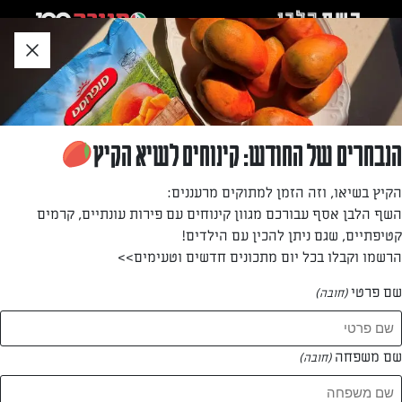
לג
אזור
וכן
חתון
חזרה לעמוד הבית
הנבחרים של החודש: קינוחים לשיא הקיץ
הגולשת שוש
הקיץ בשיאו, וזה הזמן למתוקים מרעננים:
השף הלבן אסף עבורכם מגוון קינוחים עם פירות עונתיים, קרמים
—
קטיפתיים, שגם ניתן להכין עם הילדים!
הרשמו וקבלו בכל יום מתכונים חדשים וטעימים>>
שם פרטי
(חובה)
הגולשת שוש
המתכונים של
שם משפחה
(חובה)
1 מתכונים