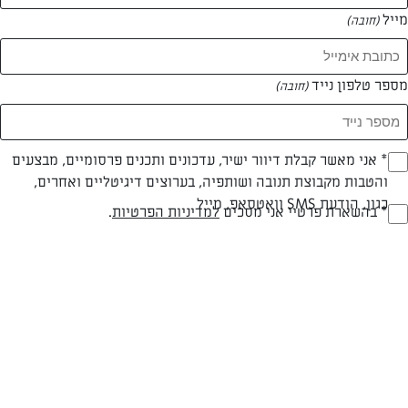
מייל
(חובה)
מספר טלפון נייד
(חובה)
Opt_I
* אני מאשר קבלת דיוור ישיר, עדכונים ותכנים פרסומיים, מבצעים
והטבות מקבוצת תנובה ושותפיה, בערוצים דיגיטליים ואחרים,
(חובה)
כגון, הודעת SMS וואטסאפ, מייל
RegulationsApprove
* בהשארת פרטיי אני מסכים
למדיניות הפרטיות
.
פשטידת גבינה של בוקר
(חובה)
מצוין וטעים
המאמרים של הגולשת שוש
0 מאמרים