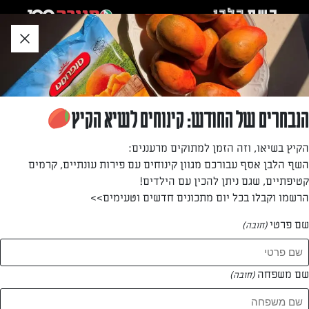
לג
אזור
וכן
חתון
»
»
דף הבית
...
פשטידת בצל וגבינת חמד
פשטידת בצל וגבינת חמד
הנבחרים של החודש: קינוחים לשיא הקיץ
פשטידה טעימה בטירוף, שקשה להפסיק לזלול, ב-15 דקות
הקיץ בשיאו, וזה הזמן למתוקים מרעננים:
עבודה (לא כולל משך האפייה).
השף הלבן אסף עבורכם מגוון קינוחים עם פירות עונתיים, קרמים
קטיפתיים, שגם ניתן להכין עם הילדים!
מאת: יעל גרטי
הרשמו וקבלו בכל יום מתכונים חדשים וטעימים>>
שם פרטי
(חובה)
שם משפחה
(חובה)