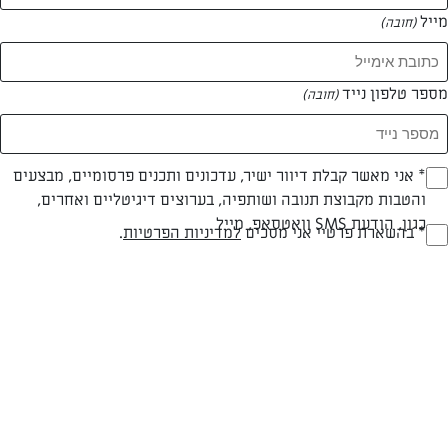
מייל
(חובה)
מספר טלפון נייד
(חובה)
Opt_I
* אני מאשר קבלת דיוור ישיר, עדכונים ותכנים פרסומיים, מבצעים
חלבי
עד 20 דק
קלה
והטבות מקבוצת תנובה ושותפיה, בערוצים דיגיטליים ואחרים,
(חובה)
כגון, הודעת SMS וואטסאפ, מייל
RegulationsApprove
* בהשארת פרטיי אני מסכים
למדיניות הפרטיות
.
סוג מתכון
זמן הכנה
רמת מיומנות
(חובה)
1 ק"ג (משקל ברוטו, 8 יח' בינוניות) בצל סגול
שמן זית