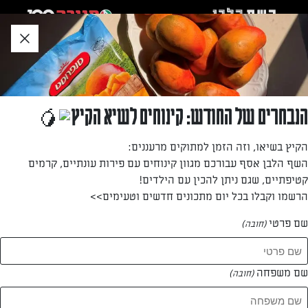
לג
אזור
וכן
חתון
»
»
דף הבית
...
פשטידת אטריות ופטריות פיקנטית
פשטידת אטריות ופטריות פיקנטית
הנבחרים של החודש: קינוחים לשיא הקיץ
פשטידה בעלת טעם פיקנטי, מתאימה לאירוח ולארוחה
הקיץ בשיאו, וזה הזמן למתוקים מרעננים:
משפחתית
השף הלבן אסף עבורכם מגוון קינוחים עם פירות עונתיים, קרמים
קטיפתיים, שגם ניתן להכין עם הילדים!
מאת: משה - חולון
הרשמו וקבלו בכל יום מתכונים חדשים וטעימים>>
שם פרטי
(חובה)
שם משפחה
(חובה)