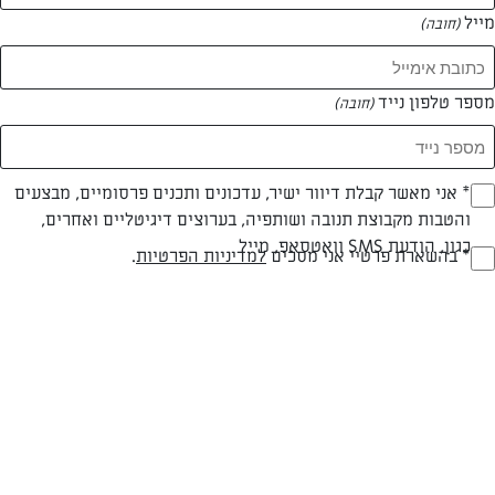
מייל
(חובה)
מספר טלפון נייד
(חובה)
Opt_I
* אני מאשר קבלת דיוור ישיר, עדכונים ותכנים פרסומיים, מבצעים
והטבות מקבוצת תנובה ושותפיה, בערוצים דיגיטליים ואחרים,
(חובה)
חלבי
עד 20 דק
קלה
כגון, הודעת SMS וואטסאפ, מייל
RegulationsApprove
* בהשארת פרטיי אני מסכים
למדיניות הפרטיות
.
סוג מתכון
זמן הכנה
רמת מיומנות
(חובה)
המרכיבים ל 12 מנות/ תבנית בקוטר 28 ס"מ או מלבנית
30X20:
חבילת אטריות רחבות (400 גרם)