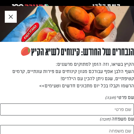
לג
אזור
וכן
חתון
»
»
דף הבית
...
קיש בצלים ושקדים
קיש בצלים ושקדים
הנבחרים של החודש: קינוחים לשיא הקיץ
הקיץ בשיאו, וזה הזמן למתוקים מרעננים:
מאת: אושרית אברגיל
השף הלבן אסף עבורכם מגוון קינוחים עם פירות עונתיים, קרמים
קטיפתיים, שגם ניתן להכין עם הילדים!
הרשמו וקבלו בכל יום מתכונים חדשים וטעימים>>
שם פרטי
(חובה)
שם משפחה
(חובה)