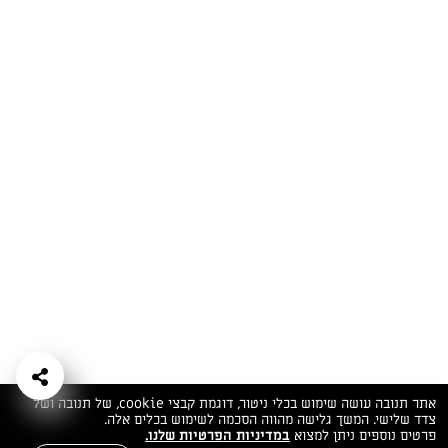
המתכונים הכי טעימים במקום אחד!
השף הלבן אסף עבורכם מתכונים חלומיים לחורף
מפנק! השאירו פרטים וקבלו מתכונים חדשים בכל
יום>>
צרפו אותי לניוזלטר
ערוצי השף
מדיניות
מפת אתר
שאלות
יצירת קשר
תנאי שימוש
פרטיות
ותשובות
הצהרת נגישות
אתר תנובה עושה שימוש בכלי ניטור, דוגמת קבצי cookie, של תנובה ושל
צדד שלישי. המשך גלישה מהווה הסכמה לשימוש בכלים אלה.
פרטים נוספים ניתן למצוא
במדיניות הפרטיות שלנו.