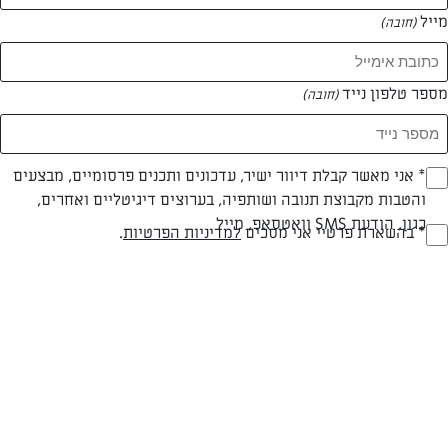
מייל
(חובה)
מספר טלפון נייד
(חובה)
Opt_I
* אני מאשר קבלת דיוור ישיר, עדכונים ותכנים פרסומיים, מבצעים
חלבי
60 דק
בינונית
והטבות מקבוצת תנובה ושותפיה, בערוצים דיגיטליים ואחרים,
(חובה)
כגון, הודעת SMS וואטסאפ, מייל
RegulationsApprove
* בהשארת פרטיי אני מסכים
למדיניות הפרטיות
.
סוג מתכון
זמן הכנה
רמת מיומנות
(חובה)
המרכיבים ל 6:
מרכיבים:
לבצק: