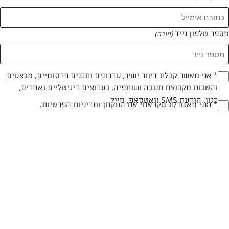
מספר טלפון נייד
(חובה)
צילום: יהודה סלומון
עיצוב: יהודה סלומון
* אני מאשר קבלת דיוור ישיר, עדכונים ותכנים פרסומיים, מבצעים
(חובה)
והטבות מקבוצת תנובה ושותפיה, בערוצים דיגיטליים ואחרים,
כגון, הודעת SMS וואטסאפ, מייל
* הנני מאשר/ת שקראתי את
התקנון ומדיניות הפרטיות
.
חלבי
עד 10 דק
קלה
(חובה)
סוג מתכון
זמן הכנה
רמת מיומנות
המרכיבים ל 4:
4 פיתות קטנות (פיתה ביס, מיני פיתה)