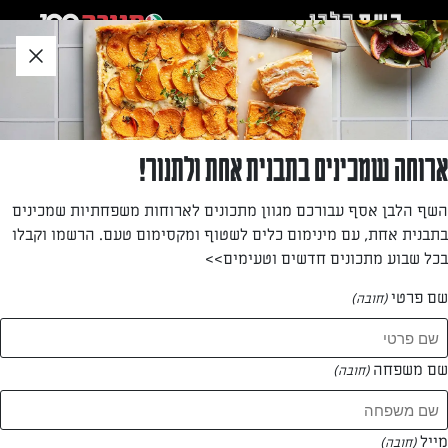
לג
אזור
וכן
חתון
»
»
דף הבית
...
פיצה־פיתה חמד ופטריות
פיצה־פיתה חמד ופטריות
ארוחה שמכינים בתבנית אחת ולתנור!
פיצות קטנות ומפתות שמכינים ברגע.
השף הלבן אסף עבורכם מגוון מתכונים לארוחות משפחתיות שמכינים
בתבנית אחת, עם מינימום כלים לשטוף ומקסימום טעם. הרשמו וקבלו
מאת: דנית סלומון
בכל שבוע מתכונים חדשים וטעימים>>
שם פרטי
(חובה)
שם משפחה
(חובה)
מייל
(חובה)