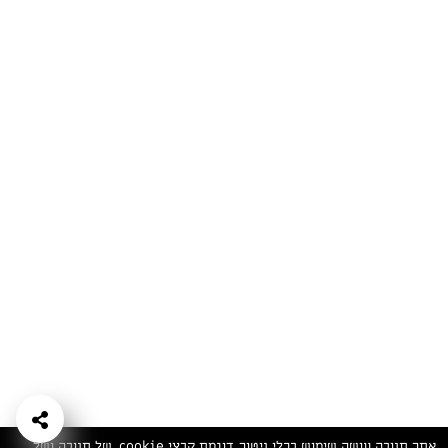
המתכונים הכי טעימים במקום אחד!
השף הלבן אסף עבורכם מתכונים חלומיים לחורף
מפנק! השאירו פרטים וקבלו מתכונים חדשים בכל
יום>>
צרפו אותי לניוזלטר
ערוצי השף
מדיניות
מפת אתר
שאלות
יצירת קשר
תנאי שימוש
פרטיות
ותשובות
הצהרת נגישות
אתר תנובה עושה שימוש בכלי ניטור, דוגמת קבצי cookie, של תנובה ושל