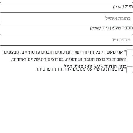
מייל
(חובה)
מספר טלפון נייד
(חובה)
Opt_I
* אני מאשר קבלת דיוור ישיר, עדכונים ותכנים פרסומיים, מבצעים
והטבות מקבוצת תנובה ושותפיה, בערוצים דיגיטליים ואחרים,
(חובה)
חלבי
מעל שעה
בינונית
כגון, הודעת SMS וואטסאפ, מייל
RegulationsApprove
* בהשארת פרטיי אני מסכים
למדיניות הפרטיות
.
(חובה)
סוג מתכון
זמן הכנה
רמת מיומנות
המרכיבים ל 8 מנות:
מרכיבים: