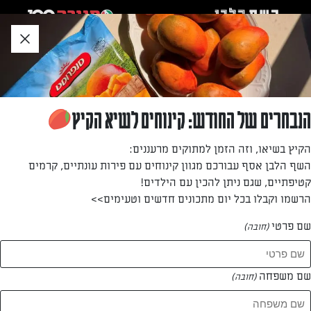
לג
אזור
וכן
חתון
»
»
דף הבית
...
מאפה קנלוני במילוי תרד וגבינות
מאפה קנלוני במילוי תרד וגבינות
הנבחרים של החודש: קינוחים לשיא הקיץ
קנלוני ממולא בתערובת גבינות קוטג׳, גבינה לבנה, פרמזן ושמנת,
הקיץ בשיאו, וזה הזמן למתוקים מרעננים:
עם תוספת תרד רך וקצוץ. המאפה אפוי ברוטב עגבניות ושמנת
השף הלבן אסף עבורכם מגוון קינוחים עם פירות עונתיים, קרמים
עד לקבלת שכבת גבינה זהובה ומזמינה.
קטיפתיים, שגם ניתן להכין עם הילדים!
הרשמו וקבלו בכל יום מתכונים חדשים וטעימים>>
מאת: אפרת ליכטנשטט
שם פרטי
(חובה)
שם משפחה
(חובה)