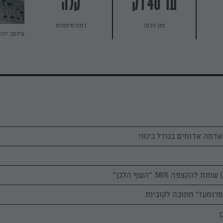
עד 40 דק
קלה
זמן הכנה
רמת מיומנות
צילום: יהו
ן