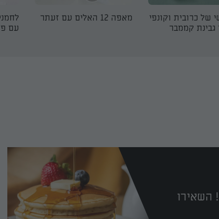
י של כרובית וקונפי
מאפה 12 האלים עם זעתר
לחמני
גבינת קממבר
עם פת
 השאירו