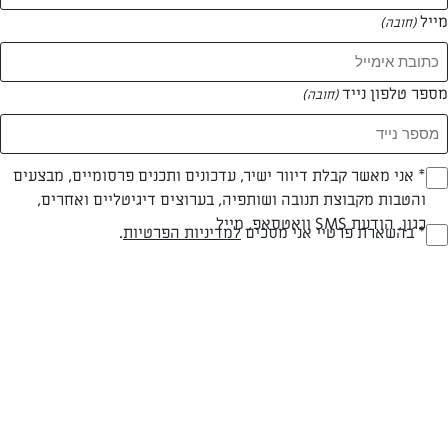
מייל
(חובה)
מספר טלפון נייד
(חובה)
Opt_I
* אני מאשר קבלת דיוור ישיר, עדכונים ותכנים פרסומיים, מבצעים
צילום: נמרוד סונדרס
עיצוב: נעה קנריק
והטבות מקבוצת תנובה ושותפיה, בערוצים דיגיטליים ואחרים,
(חובה)
כגון, הודעת SMS וואטסאפ, מייל
RegulationsApprove
* בהשארת פרטיי אני מסכים
למדיניות הפרטיות
.
חלבי
עד 40 דק
קלה
(חובה)
סוג מתכון
זמן הכנה
רמת מיומנות
המרכיבים ל 4-6 מנות: