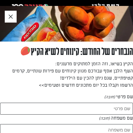
לג
אזור
וכן
חתון
»
»
דף הבית
...
מאפה פילו יווני עם תרד, בצל סגול וחומוס
מאפה פילו יווני עם תרד, בצל סגול וחומוס
הנבחרים של החודש: קינוחים לשיא הקיץ
מאפה פילו שיביא את יוון אליכם הביתה! מתכון קל ומהיר
הקיץ בשיאו, וזה הזמן למתוקים מרעננים:
למאפה מיוחד ומרשים עם תרד, חומוס, בצל סגול וגבינת פטה
השף הלבן אסף עבורכם מגוון קינוחים עם פירות עונתיים, קרמים
שיוצרים יחד שילוב טעמים מושלם.
קטיפתיים, שגם ניתן להכין עם הילדים!
הרשמו וקבלו בכל יום מתכונים חדשים וטעימים>>
מאת: אינס ינאי
שם פרטי
(חובה)
שם משפחה
(חובה)