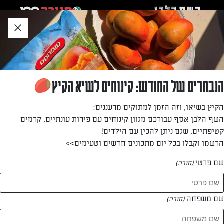
לג
אזור
וכן
חתון
»
»
דף הבית
...
מאפה מהיר של כרישה ותרד עם שמנת חמוצה
מאפה מהיר של כרישה ותרד עם שמנת חמוצה
הנבחרים של החודש: קינוחים לשיא הקיץ
מאפה טעים וקל להכנה
הקיץ בשיאו, וזה הזמן למתוקים מרעננים:
השף הלבן אסף עבורכם מגוון קינוחים עם פירות עונתיים, קרמים
מאת: עורך השף הלבן
קטיפתיים, שגם ניתן להכין עם הילדים!
הרשמו וקבלו בכל יום מתכונים חדשים וטעימים>>
שם פרטי
(חובה)
שם משפחה
(חובה)