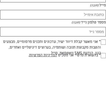
מייל
(חובה)
מספר טלפון נייד
(חובה)
Opt_I
* אני מאשר קבלת דיוור ישיר, עדכונים ותכנים פרסומיים, מבצעים
חלבי
בינונית
והטבות מקבוצת תנובה ושותפיה, בערוצים דיגיטליים ואחרים,
(חובה)
כגון, הודעת SMS וואטסאפ, מייל
סוג מתכון
רמת מיומנות
RegulationsApprove
* בהשארת פרטיי אני מסכים
למדיניות הפרטיות
.
(חובה)
המרכיבים ל תבנית קפיצית בקוטר 24 ס"מ 8 מנות:
50 גרם חמאת תנובה
5 כפות שמן זית