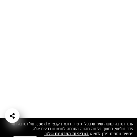
המתכונים הכי טעימים במקום אחד!
השף הלבן אסף עבורכם מתכונים חלומיים לחורף
מפנק! השאירו פרטים וקבלו מתכונים חדשים בכל
יום>>
צרפו אותי לניוזלטר
ערוצי השף
מדיניות
מפת אתר
שאלות
יצירת קשר
תנאי שימוש
פרטיות
ותשובות
הצהרת נגישות
אתר תנובה עושה שימוש בכלי ניטור, דוגמת קבצי cookie, של תנובה ושל
צדד שלישי. המשך גלישה מהווה הסכמה לשימוש בכלים אלה.
פרטים נוספים ניתן למצוא
במדיניות הפרטיות שלנו.