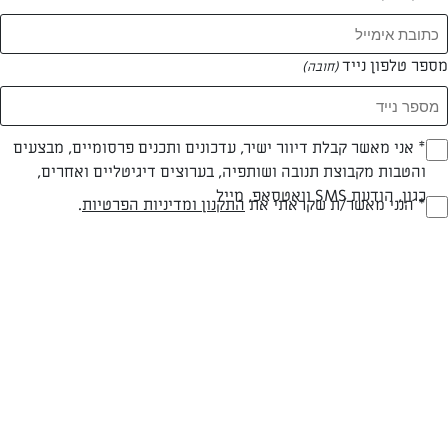
מספר טלפון נייד
(חובה)
* אני מאשר קבלת דיוור ישיר, עדכונים ותכנים פרסומיים, מבצעים
(חובה)
צילום: יהודה סלומון
עיצוב: יהודה סלומון
והטבות מקבוצת תנובה ושותפיה, בערוצים דיגיטליים ואחרים,
כגון, הודעת SMS וואטסאפ, מייל
* הנני מאשר/ת שקראתי את
התקנון ומדיניות הפרטיות
.
(חובה)
חלבי
עד 40 דק
קלה
סוג מתכון
זמן הכנה
רמת מיומנות
המרכיבים ל 12: