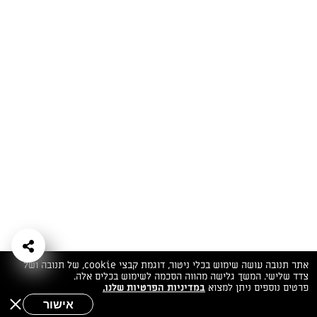
המתכונים הכי טעימים במקום אחד!
השף הלבן אסף עבורכם מתכונים חלומיים לחורף
מפנק! השאירו פרטים וקבלו מתכונים חדשים בכל
יום>>
צרפו אותי לניוזלטר
ערוצי השף
מדיניות
מפת אתר
שאלות
יצירת קשר
תנאי שימוש
פרטיות
ותשובות
הצהרת נגישות
אתר תנובה עושה שימוש בכלי ניטור, דוגמת קבצי cookie, של תנובה ושל
צדד שלישי. המשך גלישה מהווה הסכמה לשימוש בכלים אלה.
פרטים נוספים ניתן למצוא
במדיניות הפרטיות שלנו.
אישור
שאלות לשף
חיפוש
תפריט