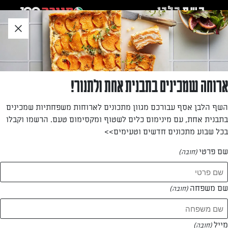
לג
אזור
וכן
חתון
»
»
דף הבית
...
לחמניות חלב ודברים טובים
לחמניות חלב ודברים טובים
ארוחה שמכינים בתבנית אחת ולתנור!
לחמניות מתקתקות רכות שמכילות המון דברים טובים: חלב,
השף הלבן אסף עבורכם מגוון מתכונים לארוחות משפחתיות שמכינים
קמח כוסמין מלא, חמאה, דבש ופתיתי שיבולת שועל. תולשים,
בתבנית אחת, עם מינימום כלים לשטוף ומקסימום טעם. הרשמו וקבלו
מורחים בחמאה או בגבינה ומתענגים על הטעם הנפלא.
בכל שבוע מתכונים חדשים וטעימים>>
מאת: דנית סלומון
שם פרטי
(חובה)
שם משפחה
(חובה)
מייל
(חובה)