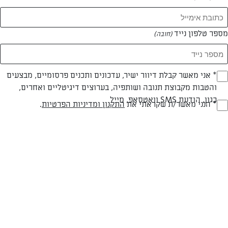
מספר טלפון נייד
(חובה)
צילום: יהודה סלומון
עיצוב: יהודה סלומון
* אני מאשר קבלת דיוור ישיר, עדכונים ותכנים פרסומיים, מבצעים
(חובה)
והטבות מקבוצת תנובה ושותפיה, בערוצים דיגיטליים ואחרים,
כגון, הודעת SMS וואטסאפ, מייל
* הנני מאשר/ת שקראתי את
התקנון ומדיניות הפרטיות
.
פרווה
עד 20 דק
קלה
(חובה)
סוג מתכון
זמן הכנה
רמת מיומנות
4-¼4 כוסות (530-500 גרם) קמח
4 שקיקים (40 גרם) סוכר וניל