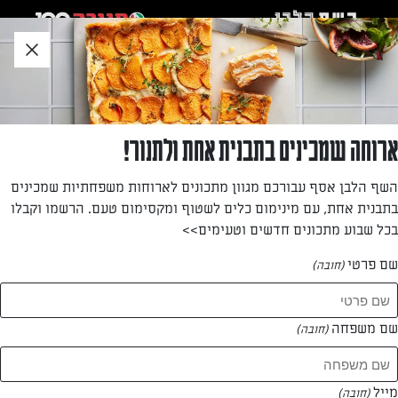
לג
אזור
וכן
חתון
»
»
דף הבית
...
לחם חמוציות ופיסטוקים
לחם חמוציות ופיסטוקים
ארוחה שמכינים בתבנית אחת ולתנור!
כיכרות קטנות של לחם מתקתק מנוקד בפירות צבעוניים.
השף הלבן אסף עבורכם מגוון מתכונים לארוחות משפחתיות שמכינים
בתבנית אחת, עם מינימום כלים לשטוף ומקסימום טעם. הרשמו וקבלו
מאת: דנית סלומון
בכל שבוע מתכונים חדשים וטעימים>>
שם פרטי
(חובה)
שם משפחה
(חובה)
מייל
(חובה)