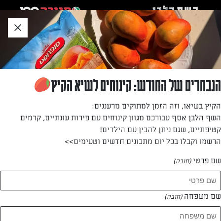
לג
אזור
וכן
חתון
»
»
דף הבית
...
קציצות תפוחי אדמה ובצל ירוק
קציצות תפוחי אדמה ובצל ירוק
הנבחרים של החודש: קינוחים לשיא הקיץ
קציצות צמחוניות נהדרות, שאפשר להכין מראש. ויש גם גרסה
הקיץ בשיאו, וזה הזמן למתוקים מרעננים:
אפויה טעימה מאוד (הוראות בסוף המתכון).
השף הלבן אסף עבורכם מגוון קינוחים עם פירות עונתיים, קרמים
קטיפתיים, שגם ניתן להכין עם הילדים!
מאת: דנית סלומון
הרשמו וקבלו בכל יום מתכונים חדשים וטעימים>>
שם פרטי
(חובה)
שם משפחה
(חובה)