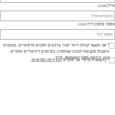
מייל
(חובה)
מספר טלפון נייד
(חובה)
צילום: יהודה סלומון
עיצוב: יהודה סלומון
Opt_I
* אני מאשר קבלת דיוור ישיר, עדכונים ותכנים פרסומיים, מבצעים
והטבות מקבוצת תנובה ושותפיה, בערוצים דיגיטליים ואחרים,
(חובה)
כגון, הודעת SMS וואטסאפ, מייל
חלבי
עד 40 דק
קלה
RegulationsApprove
* בהשארת פרטיי אני מסכים
למדיניות הפרטיות
.
(חובה)
סוג מתכון
זמן הכנה
רמת מיומנות
המרכיבים ל 24 יחידות:
4 תפוחי אדמה בינוניים (200 גרם כ"א)