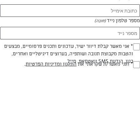
מספר טלפון נייד
(חובה)
* אני מאשר קבלת דיוור ישיר, עדכונים ותכנים פרסומיים, מבצעים
(חובה)
והטבות מקבוצת תנובה ושותפיה, בערוצים דיגיטליים ואחרים,
כגון, הודעת SMS וואטסאפ, מייל
* הנני מאשר/ת שקראתי את
התקנון ומדיניות הפרטיות
.
(חובה)
צילום: אפרת ליכטנשטט
עיצוב: אפרת ליכטנשטט
חלבי
עד 40 דק
בינונית
סוג מתכון
זמן הכנה
רמת מיומנות