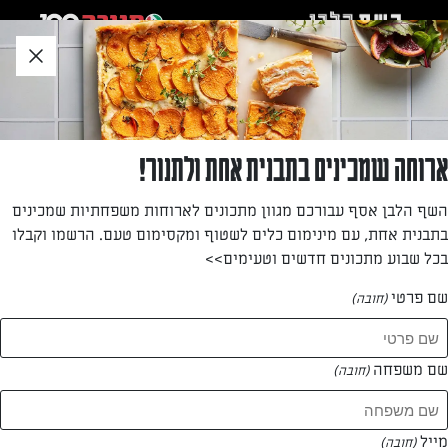
לג
אזור
וכן
חתון
»
»
דף הבית
...
קוביות פולנטה עם טוויסט של גבינה בולגרית ופטריות צלויות
קוביות פולנטה עם טוויסט של גבינה בולגרית
ארוחה שמכינים בתבנית אחת ולתנור!
ופטריות צלויות
השף הלבן אסף עבורכם מגוון מתכונים לארוחות משפחתיות שמכינים
בתבנית אחת, עם מינימום כלים לשטוף ומקסימום טעם. הרשמו וקבלו
רוצים לארח בסטייל? הפתיעו את האורחים עם מתכון של אפרת
בכל שבוע מתכונים חדשים וטעימים>>
ליכטנשטט לקוביות פולנטה כל כך טעימות ומרשימות, המוגשות
עם פטריות וגבינה – הביס המושלם!
שם פרטי
(חובה)
מאת: אפרת ליכטנשטט
שם משפחה
(חובה)
מייל
(חובה)