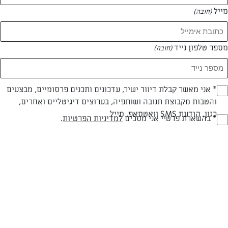
מייל
(חובה)
מספר טלפון נייד
(חובה)
Opt_I
* אני מאשר קבלת דיוור ישיר, עדכונים ותכנים פרסומיים, מבצעים
והטבות מקבוצת תנובה ושותפיה, בערוצים דיגיטליים ואחרים,
(חובה)
כגון, הודעת SMS וואטסאפ, מייל
צילום: נעמה רן
RegulationsApprove
* בהשארת פרטיי אני מסכים
למדיניות הפרטיות
.
(חובה)
פרווה
עד 40 דק
קלה
סוג מתכון
זמן הכנה
רמת מיומנות