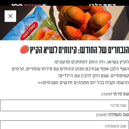
לג
אזור
וכן
חתון
»
»
דף הבית
...
קציצות טבעוניות, אפויות של כרובית ואפונה בתיבול הודי
קציצות טבעוניות, אפויות של כרובית ואפונה
הנבחרים של החודש: קינוחים לשיא הקיץ
בתיבול הודי
הקיץ בשיאו, וזה הזמן למתוקים מרעננים:
השף הלבן אסף עבורכם מגוון קינוחים עם פירות עונתיים, קרמים
קציצות ספייסיות מלאות תבלינים. נפלאות ישר מהתנור (אפשר
קטיפתיים, שגם ניתן להכין עם הילדים!
גם לטגן) או בכריך
הרשמו וקבלו בכל יום מתכונים חדשים וטעימים>>
מאת: נעמה רן
שם פרטי
(חובה)
שם משפחה
(חובה)