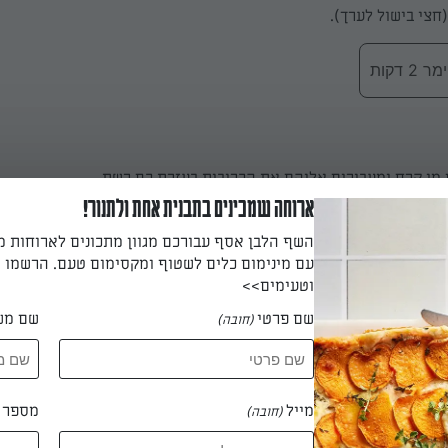
 דקות
 מי קרח ומעבירים אליהם את הכרובית בעזרת כף רשת.
ארוחה שמכינים בתבנית אחת ולתנור!
השף הלבן אסף עבורכם מגוון מתכונים לארוחות 
עם מינימום כלים לשטוף ומקסימום טעם. הרשמו ו
וטעימים>>
שם פרטי
שם מש
(חובה)
ון עמוק לחום בינוני. מכינים את בלילית הטמפורה :
מייל
מספר ט
(חובה)