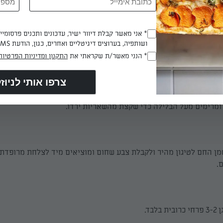
ת כל מרכיבי הבלילה בקערה ליצירת מרקם סמיך ומחובר.
* אני מאשר קבלת דיוור ישיר, עדכונים ותכנים פרסומי
(חובה)
ושותפיה, בערוצים דיגיטליים ואחרים, כגון, הודעת SMS וואטסאפ, מייל
הבלילה לא רחוק מסיר הטיגון.
* הנני מאשר/ת שקראתי את
התקנון ומדיניות הפרטיות
(חובה)
 הטמפורה פרח כרובית אחד בכל פעם כך שיתכסה היטב בבלילה, הופכי
ומרימים מעל הבלילה כדי שקצת מהשאריות ירדו.
ן החם לטיגון מהיר ולקבלת צבע שחום ומוציאים מיד לצלחת מרופדת 
.
לבד.