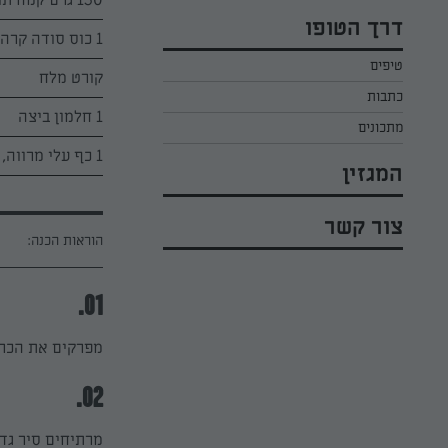
כל הקינוחים לפסח
אפרת ליכטנשטט
דרך הטופו
סלטים לפסח
1 כוס סודה קרה
קארין בנולול
טיפים
עוגיות לפסח
מירי כהן
קורט מלח
כתבות
רובי מיכאל
1 חלמון ביצה
מתכונים
1 כף עלי מרווה, קצוצים
המגזין
צור קשר
הוראות הכנה:
01.
מפרקים את הכרוב
02.
מרתיחים סיר גד