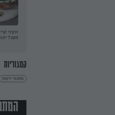
עועית צהובה
תלוליות כרובית
זוקיני קרי
מטבל יוגו
קטגוריות
מתכוני ירקות
המתכו