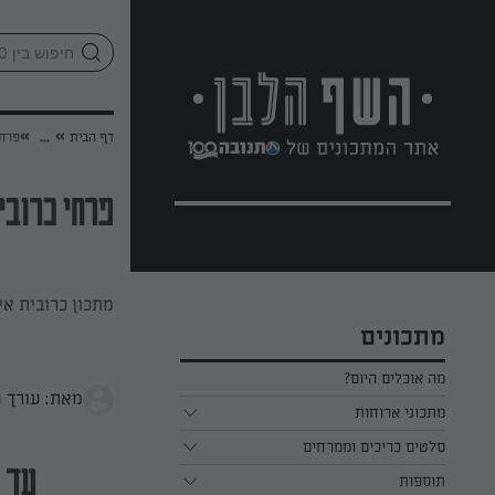
לג
אזור
וכן
חתון
»
»
דף הבית
...
פרחי
פרחי כרובי
מתכון כרובית אי
מתכונים
מה אוכלים היום?
מאת: עורך 
מתכוני ארוחות
ארוחת בוקר
סלטים כריכים וממרחים
עד 40 דק
תוספות
ארוחת צהריים
כל הסלטים כריכים וממרחים